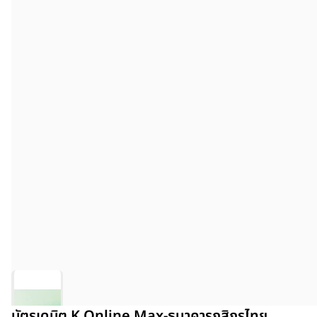
บัตรเดบิต K Online Max-ธนาคารกสิกรไทย