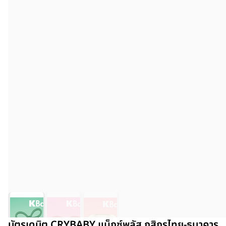
บัตรเดบิต CRYBABY แม็กซ์พลัส กสิกรไทย-ธนาคาร