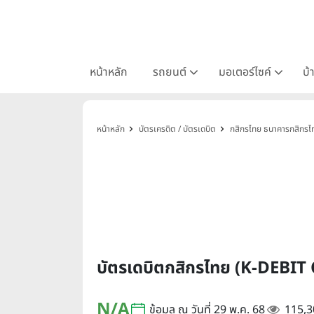
หน้าหลัก
รถยนต์
มอเตอร์ไซค์
บ้
หน้าหลัก
บัตรเครดิต / บัตรเดบิต
กสิกรไทย ธนาคารกสิกร
บัตรเดบิตกสิกรไทย (K-DEBI
N/A
ข้อมูล ณ วันที่ 29 พ.ค. 68
115,3