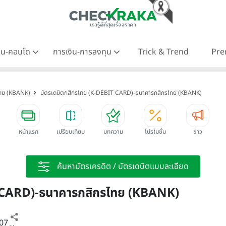
าน-คอนโด
การเงิน-การลงทุน
Trick & Trend
Pre
ไทย (KBANK)
บัตรเดบิตกสิกรไทย (K-DEBIT CARD)-ธนาคารกสิกรไทย (KBANK)
หน้าแรก
เปรียบเทียบ
บทความ
โปรโมชั่น
ข่าว
ค้นหาบัตรเครดิต / บัตรเดบิตแบบละเอียด
T CARD)-ธนาคารกสิกรไทย (KBANK)
07