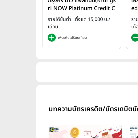
กรุงศรี นาว แพลทินัม(Krungs
เอ็
|
เซอ
ri NOW Platinum Credit C
ed
ard)
รายได้ขั้นต่ำ : ตั้งแต่ 15,000 บ./
ราย
เดือน
เดื
เพิ่มเพื่อเปรียบเทียบ
บทความบัตรเครดิต/บัตรเดบิตบั