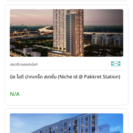
เสนาดีเวลลอปเม้นท์
นิช ไอดี ปากเกร็ด สเตชั่น (Niche id @ Pakkret Station)
N/A