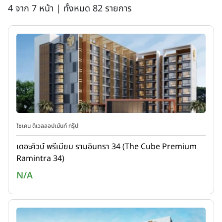
4 จาก 7 หน้า | ทั้งหมด 82 รายการ
โซเคน ดีเวลลอปเม้นท์ กรุ๊ป
เดอะคิวบ์ พรีเมียม รามอินทรา 34 (The Cube Premium
Ramintra 34)
N/A