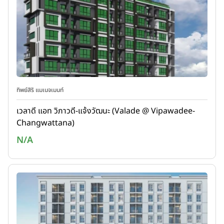
ทิพย์สิริ แมเนจเมนท์
เวลาดี แอท วิภาวดี-แจ้งวัฒนะ (Valade @ Vipawadee-
Changwattana)
N/A