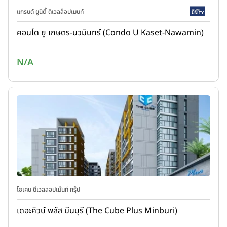
แกรนด์ ยูนิตี้ ดิเวลล็อปเมนท์
คอนโด ยู เกษตร-นวมินทร์ (Condo U Kaset-Nawamin)
N/A
โซเคน ดีเวลลอปเม้นท์ กรุ๊ป
เดอะคิวบ์ พลัส มีนบุรี (The Cube Plus Minburi)