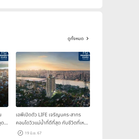
ดูทั้งหมด
น
เอพีเปิดตัว LIFE เจริญนคร-สาทร
ุด
คอนโดวิวแม่น้ำที่ดีที่สุด กับชีวิตที่เหนือ
กว่าในทุกมิติ ห้องชุดดีไซน์ใหม่สูง 3
19 มิ.ย. 67