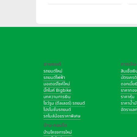
เรียลเอสเตท”
ยานยนต์
การเงิน
รถยนต์ใหม่
สินเชื่อเ
รถยนต์ไฟฟ้า
บัตรเครด
พื้นที่ส่วนกลางที่เติมเต
มอเตอร์ไซค์ใหม่
ดอกเบี้ย
บิ๊กไบค์ Bigbike
ราคาทอ
การอยู่อาศัยในคอนโดระดับลักซ์ชัว
บทความการเงิน
ราคาหุ้น
โชว์รูม (ดีลเลอร์) รถยนต์
ราคาน้ำม
พร้อมพื้นที่ส่วนกลางที่ออกแบบอย่าง
โปรโมชั่นรถยนต์
อัตราแลก
รถไมล์น้อยราคาพิเศษ
ทุกองค์ประกอบถูกสร้างขึ้นเพื่อให้
บ้าน-คอนโด
บ้านโครงการใหม่