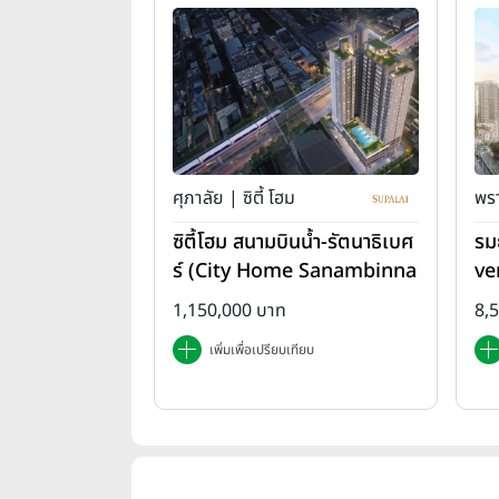
ศุภาลัย | ซิตี้ โฮม
พรา
ซิตี้โฮม สนามบินน้ำ-รัตนาธิเบศ
รม
ร์ (City Home Sanambinna
ve
m-Rattanathibet)
1,150,000 บาท
8,
เพิ่มเพื่อเปรียบเทียบ
เมื่อความหรูหราไม่ได้