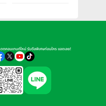
เมตร เริ่ม 3.59 ล้านบาท
เดตคอนเทนต์ใหม่ รับดีลพิเศษก่อนใคร แอดเลย!
ตที่ครบครัน TAIT Sathorn 12 จึงมา
นและพบปะสังสรรค์
อกไปหาสิ่งอำนวยความสะดวกจากภายนอก