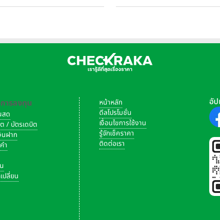
อัป
-การลงทุน
หน้าหลัก
ดีลโปรโมชั่น
งินสด
เงื่อนไขการใช้งาน
ิต / บัตรเดบิต
็มทุกไลฟ์สไตล์
รู้จักเช็คราคา
เงินฝาก
ติดต่อเรา
งคำ
รี่ไม่ได้มีเพียงห้องพักที่สวยงาม แต่ยังรวมถึงประสบการณ์การใช้ชีวิ
ัน
ใส่ใจ ไม่ว่าจะเป็นสระว่ายน้ำ ฟิตเนส พื้นที่พักผ่อน หรือมุมสำหรับทำงา
เปลี่ยน
ผู้อยู่อาศัยสามารถใช้เวลาคุณภาพได้อย่างเต็มที่ โดยไม่จำเป็นต้องอ