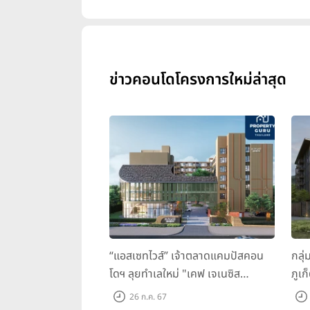
ข่าวคอนโดโครงการใหม่ล่าสุด
“แอสเซทไวส์” เจ้าตลาดแคมปัสคอน
กลุ่
โดฯ ลุยทำเลใหม่ "เคฟ เจเนซิส
ภูเก
นครปฐม" จับมือพาร์ทเนอร์ "อินฟินิท
ว ภู
26 ก.ค. 67