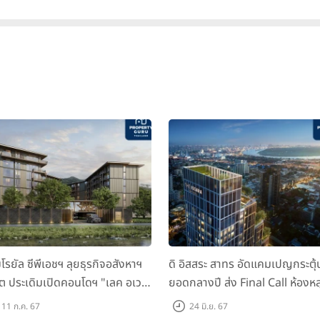
มโรยัล ซีพีเอชฯ ลุยธุรกิจอสังหาฯ
ดิ อิสสระ สาทร อัดแคมเปญกระตุ้
็ต ประเดิมเปิดคอนโดฯ "เลค อเวนิ
ยอดกลางปี ส่ง Final Call ห้องหล
เก็ต" พรีเซลสิงหาคมนี้
ดาวน์ หั่นราคาเริ่มต้น 4.99 ลบ.
11 ก.ค. 67
24 มิ.ย. 67