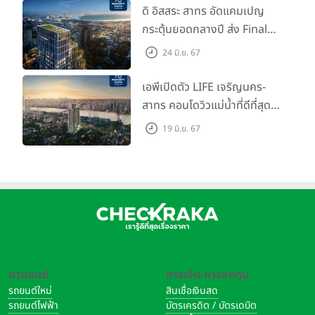
ดิ อิสสระ สาทร อัดแคมเปญ
กระตุ้นยอดกลางปี ส่ง Final
Call ห้องหลุดดาวน์ หั่นราคา
24 มิ.ย. 67
เริ่มต้น 4.99 ลบ.
เอพีเปิดตัว LIFE เจริญนคร-
สาทร คอนโดวิวแม่น้ำที่ดีที่สุด
กับชีวิตที่เหนือกว่าในทุกมิติ
19 มิ.ย. 67
ห้องชุดดีไซน์ใหม่สูง 3 เมตร
เริ่ม 3.59 ล้านบาท
ยานยนต์
การเงิน-การลงทุน
รถยนต์ใหม่
สินเชื่อเงินสด
รถยนต์ไฟฟ้า
บัตรเครดิต / บัตรเดบิต