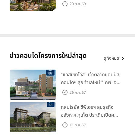
‘โอเอซิส’ ส่วนตัวกลางเมือง
20 ก.ค. 69
ข่าวคอนโดโครงการใหม่ล่าสุด
ดูทั้งหมด
“แอสเซทไวส์” เจ้าตลาดแคมปัส
คอนโดฯ ลุยทำเลใหม่ "เคฟ เจ
เนซิส นครปฐม" จับมือพาร์ท
26 ก.ค. 67
เนอร์ "อินฟินิท เรียลเอสเตท”
กลุ่มโรยัล ซีพีเอชฯ ลุยธุรกิจ
อสังหาฯ ภูเก็ต ประเดิมเปิดคอน
โดฯ "เลค อเวนิว ภูเก็ต" พรีเซล
11 ก.ค. 67
สิงหาคมนี้