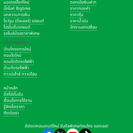
มอเตอร์ไซค์ใหม่
ดอกเบี้ยเงินฝาก
บิ๊กไบค์ Bigbike
ราคาทองคำ
บทความการเงิน
ราคาหุ้น
โชว์รูม (ดีลเลอร์) รถยนต์
ราคาน้ำมัน
โปรโมชั่นรถยนต์
อัตราแลกเปลี่ยน
รถไมล์น้อยราคาพิเศษ
บ้าน-คอนโด
บ้านโครงการใหม่
คอนโดใหม่
คอนโดติดรถไฟฟ้า
บ้านติดรถไฟฟ้า
ทาวน์เฮ้าส์ ทาวน์โฮม
หน้าหลัก
ดีลโปรโมชั่น
เงื่อนไขการใช้งาน
รู้จักเช็คราคา
ติดต่อเรา
อัปเดตคอนเทนต์ใหม่ รับดีลพิเศษก่อนใคร แอดเลย!