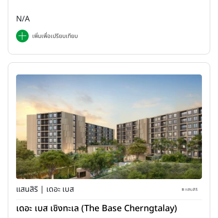
N/A
เพิ่มเพื่อเปรียบเทียบ
แสนสิริ | เดอะ เบส
เดอะ เบส เชิงทะเล (The Base Cherngtalay)