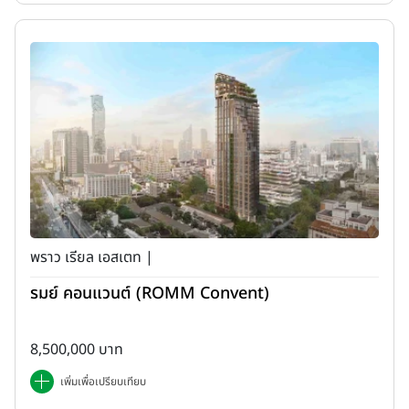
พราว เรียล เอสเตท |
รมย์ คอนแวนต์ (ROMM Convent)
8,500,000 บาท
เพิ่มเพื่อเปรียบเทียบ