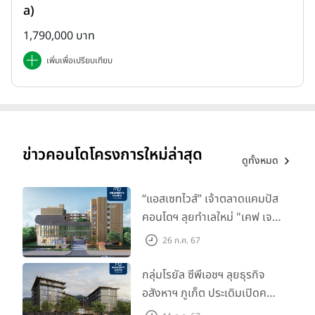
a)
1,790,000 บาท
เพิ่มเพื่อเปรียบเทียบ
ข่าวคอนโดโครงการใหม่ล่าสุด
ดูทั้งหมด
“แอสเซทไวส์” เจ้าตลาดแคมปัส
คอนโดฯ ลุยทำเลใหม่ "เคฟ เจ
เนซิส นครปฐม" จับมือพาร์ท
26 ก.ค. 67
เนอร์ "อินฟินิท เรียลเอสเตท”
กลุ่มโรยัล ซีพีเอชฯ ลุยธุรกิจ
อสังหาฯ ภูเก็ต ประเดิมเปิดคอน
โดฯ "เลค อเวนิว ภูเก็ต" พรีเซล