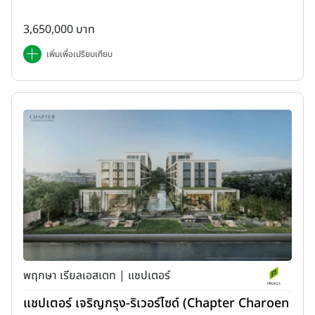
3,650,000 บาท
เพิ่มเพื่อเปรียบเทียบ
พฤกษา เรียลเอสเตท | แชปเตอร์
แชปเตอร์ เจริญกรุง-ริเวอร์ไซด์ (Chapter Charoen