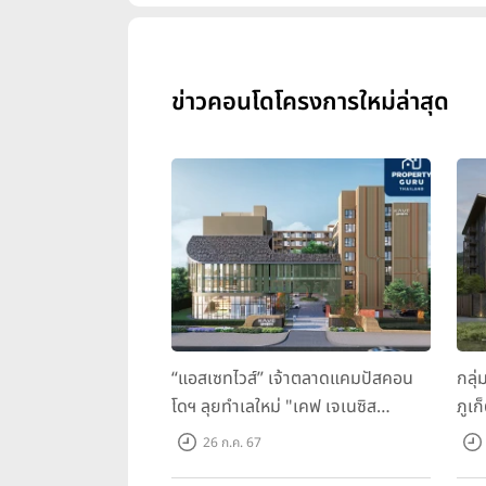
ข่าวคอนโดโครงการใหม่ล่าสุด
“แอสเซทไวส์” เจ้าตลาดแคมปัสคอน
กลุ่
โดฯ ลุยทำเลใหม่ "เคฟ เจเนซิส
ภูเก
นครปฐม" จับมือพาร์ทเนอร์ "อินฟินิท
ว ภู
26 ก.ค. 67
เรียลเอสเตท”