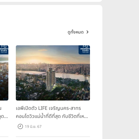
ดูทั้งหมด
น
เอพีเปิดตัว LIFE เจริญนคร-สาทร
ุด
คอนโดวิวแม่น้ำที่ดีที่สุด กับชีวิตที่เหนือ
กว่าในทุกมิติ ห้องชุดดีไซน์ใหม่สูง 3
19 มิ.ย. 67
เมตร เริ่ม 3.59 ล้านบาท