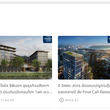
มโรยัล ซีพีเอชฯ ลุยธุรกิจอสังหาฯ
ดิ อิสสระ สาทร อัดแคมเปญกระตุ้
็ต ประเดิมเปิดคอนโดฯ "เลค อเวนิ
ยอดกลางปี ส่ง Final Call ห้องหล
เก็ต" พรีเซลสิงหาคมนี้
ดาวน์ หั่นราคาเริ่มต้น 4.99 ลบ.
11 ก.ค. 67
24 มิ.ย. 67