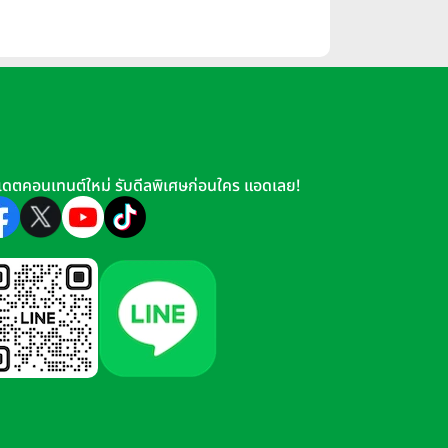
เดตคอนเทนต์ใหม่ รับดีลพิเศษก่อนใคร แอดเลย!