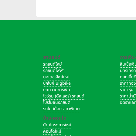
ยานยนต์
การเงิน
รถยนต์ใหม่
สินเชื่อเ
รถยนต์ไฟฟ้า
บัตรเครด
มอเตอร์ไซค์ใหม่
ดอกเบี้ย
บิ๊กไบค์ Bigbike
ราคาทอ
บทความการเงิน
ราคาหุ้น
โชว์รูม (ดีลเลอร์) รถยนต์
ราคาน้ำม
โปรโมชั่นรถยนต์
อัตราแลก
รถไมล์น้อยราคาพิเศษ
บ้าน-คอนโด
บ้านโครงการใหม่
คอนโดใหม่