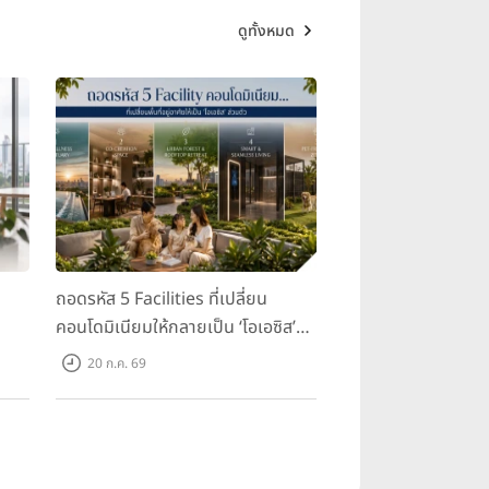
ดูทั้งหมด
ถอดรหัส 5 Facilities ที่เปลี่ยน
คอนโดมิเนียมให้กลายเป็น ‘โอเอซิส’
ส่วนตัวกลางเมือง
20 ก.ค. 69