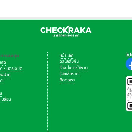
อัป
-การลงทุน
หน้าหลัก
ดีลโปรโมชั่น
งินสด
เงื่อนไขการใช้งาน
ิต / บัตรเดบิต
รู้จักเช็คราคา
เงินฝาก
ติดต่อเรา
งคำ
ัน
เปลี่ยน