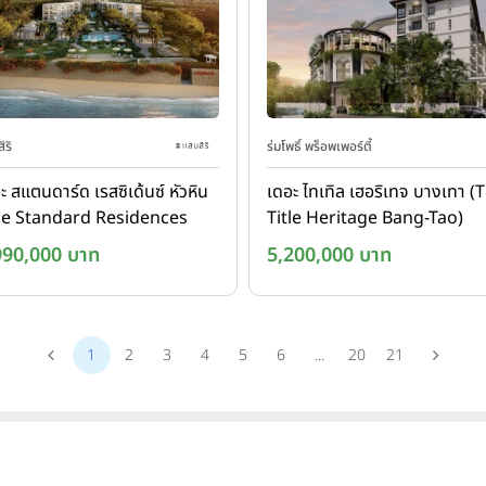
ิริ
ร่มโพธิ์ พร็อพเพอร์ตี้
ะ สแตนดาร์ด เรสซิเด้นซ์ หัวหิน
เดอะ ไทเทิล เฮอริเทจ บางเทา (
he Standard Residences
Title Heritage Bang-Tao)
ahin)
990,000 บาท
5,200,000 บาท
1
2
3
4
5
6
...
20
21