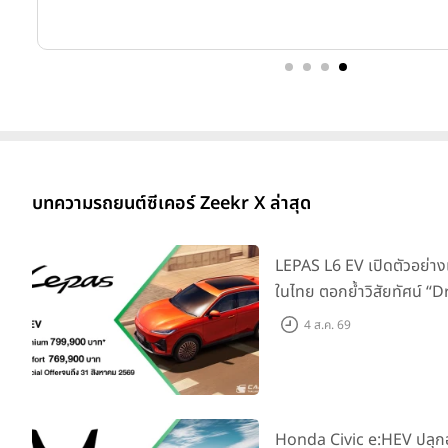
บทความรถยนต์ซีเคอร์ Zeekr X ล่าสุด
LEPAS L6 EV เปิดตัวอย่าง
ในไทย ตอกย้ำวิสัยทัศน์ “
Elegance” มาพร้อม 2 รุ่นย่
4 ส.ค. 69
769,000 บาท
Honda Civic e:HEV ปลุ