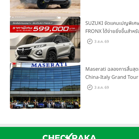
เริ่มต้นที่ 9.49 แสนบาท
SUZUKI จัดแคมเปญพิเศษให
FRONX ได้ง่ายยิ่งขึ้นสำหรั
เริ่มต้น 5.99 แสนบาท จำน
3 ส.ค. 69
เสนอสุดคุ้ม
Maserati ฉลองการสิ้นสุ
China-Italy Grand Tour
เมืองโมเดนา ประเทศอิตาลี
3 ส.ค. 69