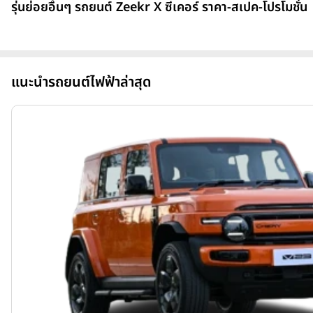
รุ่นย่อยอื่นๆ รถยนต์ Zeekr X ซีเคอร์ ราคา-สเปค-โปรโมชั่น
แนะนำรถยนต์ไฟฟ้าล่าสุด