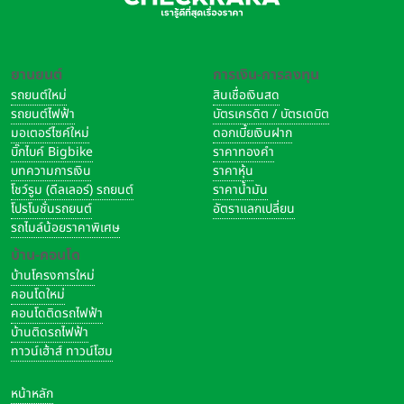
ยานยนต์
การเงิน-การลงทุน
รถยนต์ใหม่
สินเชื่อเงินสด
รถยนต์ไฟฟ้า
บัตรเครดิต / บัตรเดบิต
มอเตอร์ไซค์ใหม่
ดอกเบี้ยเงินฝาก
บิ๊กไบค์ Bigbike
ราคาทองคำ
บทความการเงิน
ราคาหุ้น
โชว์รูม (ดีลเลอร์) รถยนต์
ราคาน้ำมัน
โปรโมชั่นรถยนต์
อัตราแลกเปลี่ยน
รถไมล์น้อยราคาพิเศษ
บ้าน-คอนโด
บ้านโครงการใหม่
คอนโดใหม่
คอนโดติดรถไฟฟ้า
บ้านติดรถไฟฟ้า
ทาวน์เฮ้าส์ ทาวน์โฮม
หน้าหลัก