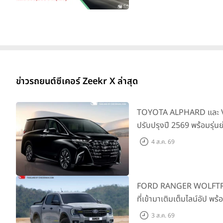
ข่าวรถยนต์ซีเคอร์ Zeekr X ล่าสุด
TOYOTA ALPHARD และ VE
ปรับปรุงปี 2569 พร้อมรุ่น
SMART ราคาเริ่มต้น 3.59 
4 ส.ค. 69
FORD RANGER WOLFTRAK 
ที่เข้ามาเติมเต็มไลน์อัป พ
ผจญภัยด้วยสมรรถนะพร้อม
3 ส.ค. 69