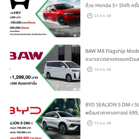
ด้วย Honda S+ Shift ครั้
เพิ่ม Blind Spot Inform
23 ก.ค. 69
Traffic Monitor เพียงจอ
2569 รับบัตรน้ำมันมูลค่า
BAW M8 Flagship Model รถ
จะมาเจาะตลาดครอบครัวและ
ราคาที่ 1.299 ลบ. (สิทธิพิ
16 ก.ค. 69
แรก)
BYD SEALION 5 DM-i St
พร้อมราคาคาดการณ์ 699,9
ล่าสุดที่มีระยะขับขี่รวม 1
13 ก.ค. 69
ยอดส่งมอบ 1.3 แสนคัน