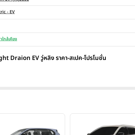
tric - EV
าใกล้เคียง
ght Draion EV วู่หลิง ราคา-สเปค-โปรโมชั่น