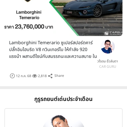
Lamborghini Temerario ซูเปอร์สปอร์ตคาร์
ปลั๊กอินไฮบริด V8 ทวินเทอร์โบ ให้กำลัง 920
แรงม้า ผสานดีไซน์กับสมรรถนะและความสบาย ใน
วโรดม อิ้วลันตา
ราคา 23.76 ล้านบาท
CAR GURU
Share
12 ก.ค. 68
2,818
กูรูรถยนต์เด่นประจำเดือน