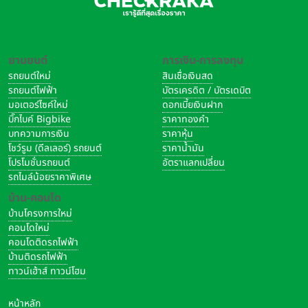
ยานยนต์
การเงิน-การลงทุน
รถยนต์ใหม่
สินเชื่อเงินสด
รถยนต์ไฟฟ้า
บัตรเครดิต / บัตรเดบิต
มอเตอร์ไซค์ใหม่
ดอกเบี้ยเงินฝาก
บิ๊กไบค์ Bigbike
ราคาทองคำ
บทความการเงิน
ราคาหุ้น
โชว์รูม (ดีลเลอร์) รถยนต์
ราคาน้ำมัน
โปรโมชั่นรถยนต์
อัตราแลกเปลี่ยน
รถไมล์น้อยราคาพิเศษ
บ้าน-คอนโด
บ้านโครงการใหม่
คอนโดใหม่
คอนโดติดรถไฟฟ้า
บ้านติดรถไฟฟ้า
ทาวน์เฮ้าส์ ทาวน์โฮม
หน้าหลัก