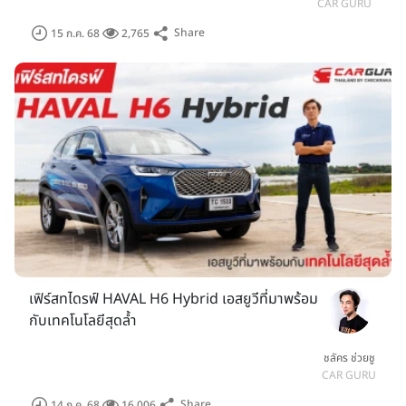
CAR GURU
Share
15 ก.ค. 68
2,765
เฟิร์สทไดรฟ์ HAVAL H6 Hybrid เอสยูวีที่มาพร้อม
กับเทคโนโลยีสุดล้ำ
ชลัคร ช่วยชู
CAR GURU
Share
14 ก.ค. 68
16,006