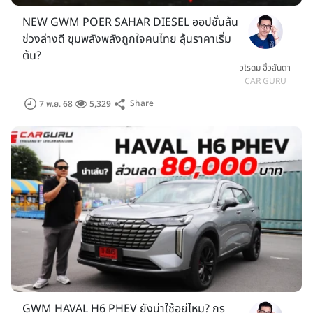
NEW GWM POER SAHAR DIESEL ออปชั่นล้น
ช่วงล่างดี ขุมพลังพลังถูกใจคนไทย ลุ้นราคาเริ่ม
ต้น?
วโรดม อิ้วลันตา
CAR GURU
Share
7 พ.ย. 68
5,329
GWM HAVAL H6 PHEV ยังน่าใช้อยู่ไหม? กูรู