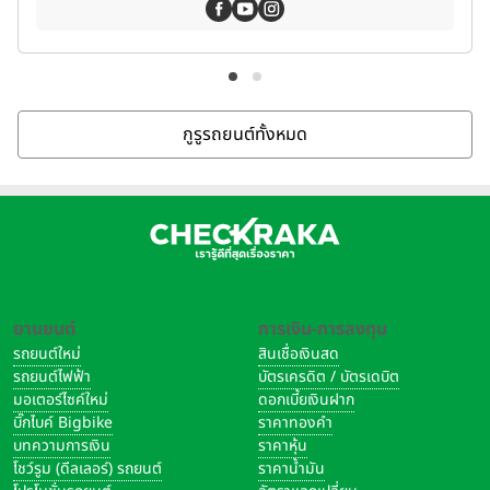
กูรูรถยนต์ทั้งหมด
ยานยนต์
การเงิน-การลงทุน
รถยนต์ใหม่
สินเชื่อเงินสด
รถยนต์ไฟฟ้า
บัตรเครดิต / บัตรเดบิต
มอเตอร์ไซค์ใหม่
ดอกเบี้ยเงินฝาก
บิ๊กไบค์ Bigbike
ราคาทองคำ
บทความการเงิน
ราคาหุ้น
โชว์รูม (ดีลเลอร์) รถยนต์
ราคาน้ำมัน