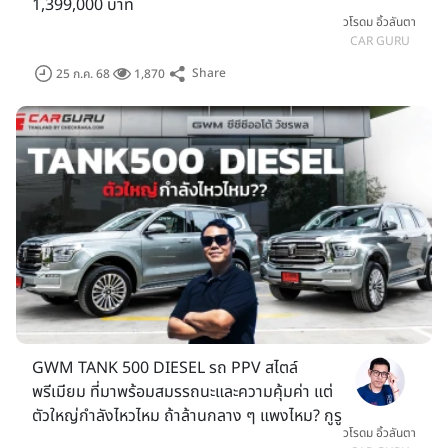
1,399,000 บาท
วโรดม อิ้วลันตา
CAR GURU
Share
25 ก.ค. 68
1,870
GWM TANK 500 DIESEL รถ PPV สไตล์
พรีเมียม ที่มาพร้อมสมรรถนะและความคุ้มค่า แต่
ตัวใหญ่กำลังไหวไหม ถ้าล้านกลาง ๆ แพงไหม? กูรู
วโรดม อิ้วลันตา
ช้าง จะมาคุยให้ฟัง