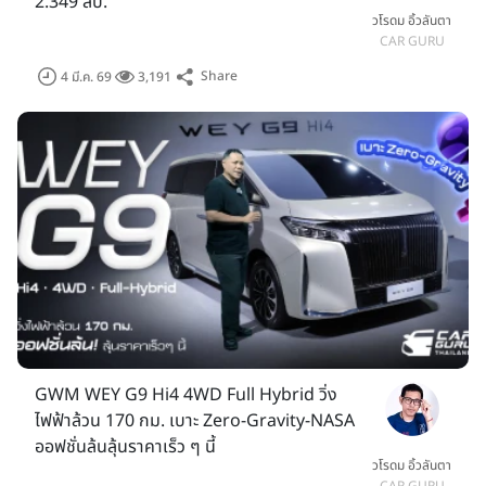
2.349 ลบ.
วโรดม อิ้วลันตา
CAR GURU
Share
4 มี.ค. 69
3,191
GWM WEY G9 Hi4 4WD Full Hybrid วิ่ง
ไฟฟ้าล้วน 170 กม. เบาะ Zero-Gravity-NASA
ออฟชั่นล้นลุ้นราคาเร็ว ๆ นี้
วโรดม อิ้วลันตา