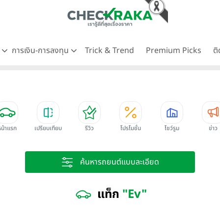
ด
การเงิน-การลงทุน
Trick & Trend
Premium Picks
ต
หน้าแรก
เปรียบเทียบ
รีวิว
โปรโมชั่น
โชว์รูม
ข่าว
ค้นหารถยนต์แบบละเอียด
แท็ก
"Ev"