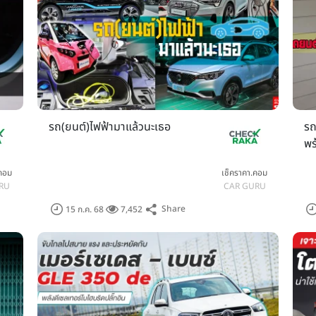
รถ(ยนต์)ไฟฟ้ามาแล้วนะเธอ
รถ
พร
.คอม
เช็คราคา.คอม
RU
CAR GURU
Share
15 ก.ค. 68
7,452