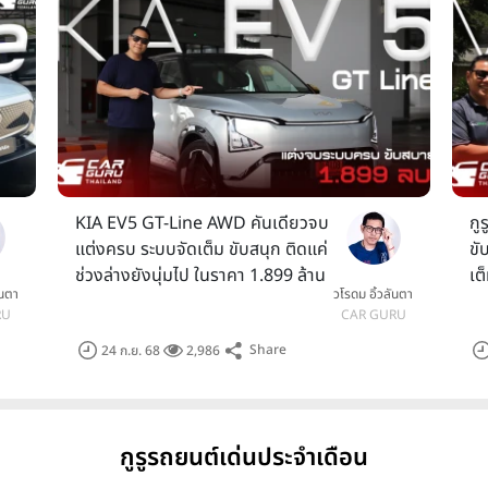
KIA EV5 GT-Line AWD คันเดียวจบ
กู
แต่งครบ ระบบจัดเต็ม ขับสนุก ติดแค่
ขั
ช่วงล่างยังนุ่มไป ในราคา 1.899 ล้าน
เต
ันตา
วโรดม อิ้วลันตา
บาท
89
RU
CAR GURU
Share
24 ก.ย. 68
2,986
กูรูรถยนต์เด่นประจำเดือน