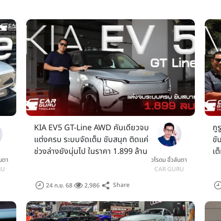
KIA EV5 GT-Line AWD คันเดียวจบ
กู
แต่งครบ ระบบจัดเต็ม ขับสนุก ติดแค่
ขั
ช่วงล่างยังนุ่มไป ในราคา 1.899 ล้าน
เต
ันตา
วโรดม อิ้วลันตา
บาท
89
RU
CAR GURU
Share
24 ก.ย. 68
2,986