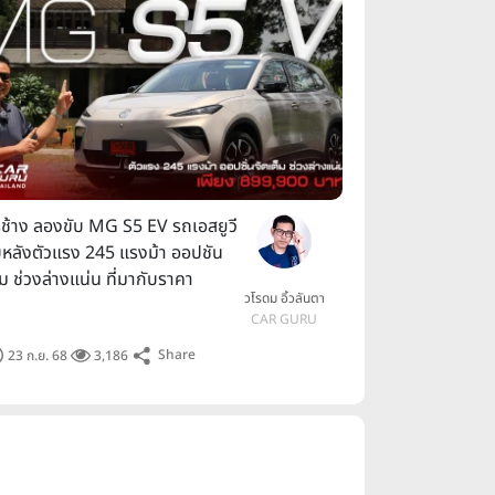
รูช้าง ลองขับ MG S5 EV รถเอสยูวี
บหลังตัวแรง 245 แรงม้า ออปชัน
็ม ช่วงล่างแน่น ที่มากับราคา
วโรดม อิ้วลันตา
9,900 บาท
CAR GURU
Share
23 ก.ย. 68
3,186