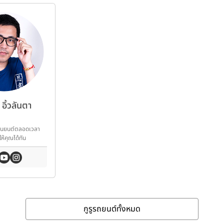
อิ้วลันตา
านยนต์ตลอดเวลา
ให้คุณได้ทัน
ต์
กูรูรถยนต์ทั้งหมด