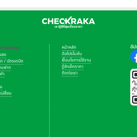
อัป
-การลงทุน
หน้าหลัก
ดีลโปรโมชั่น
งินสด
เงื่อนไขการใช้งาน
ิต / บัตรเดบิต
รู้จักเช็คราคา
เงินฝาก
ติดต่อเรา
งคำ
ัน
เปลี่ยน