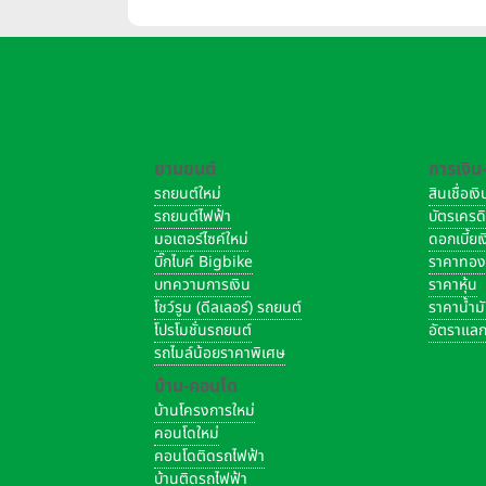
ยานยนต์
การเงิน
รถยนต์ใหม่
สินเชื่อเ
รถยนต์ไฟฟ้า
บัตรเครด
มอเตอร์ไซค์ใหม่
ดอกเบี้ย
บิ๊กไบค์ Bigbike
ราคาทอ
บทความการเงิน
ราคาหุ้น
โชว์รูม (ดีลเลอร์) รถยนต์
ราคาน้ำม
โปรโมชั่นรถยนต์
อัตราแลก
รถไมล์น้อยราคาพิเศษ
บ้าน-คอนโด
บ้านโครงการใหม่
คอนโดใหม่
คอนโดติดรถไฟฟ้า
บ้านติดรถไฟฟ้า