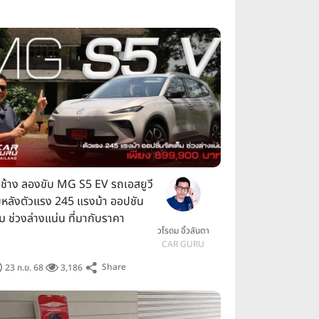
รูช้าง ลองขับ MG S5 EV รถเอสยูวี
บหลังตัวแรง 245 แรงม้า ออปชัน
็ม ช่วงล่างแน่น ที่มากับราคา
วโรดม อิ้วลันตา
9,900 บาท
CAR GURU
Share
23 ก.ย. 68
3,186