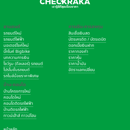
ยานยนต์
การเงิน-การลงทุน
รถยนต์ใหม่
สินเชื่อเงินสด
รถยนต์ไฟฟ้า
บัตรเครดิต / บัตรเดบิต
มอเตอร์ไซค์ใหม่
ดอกเบี้ยเงินฝาก
บิ๊กไบค์ Bigbike
ราคาทองคำ
บทความการเงิน
ราคาหุ้น
โชว์รูม (ดีลเลอร์) รถยนต์
ราคาน้ำมัน
โปรโมชั่นรถยนต์
อัตราแลกเปลี่ยน
รถไมล์น้อยราคาพิเศษ
บ้าน-คอนโด
บ้านโครงการใหม่
คอนโดใหม่
คอนโดติดรถไฟฟ้า
บ้านติดรถไฟฟ้า
ทาวน์เฮ้าส์ ทาวน์โฮม
หน้าหลัก