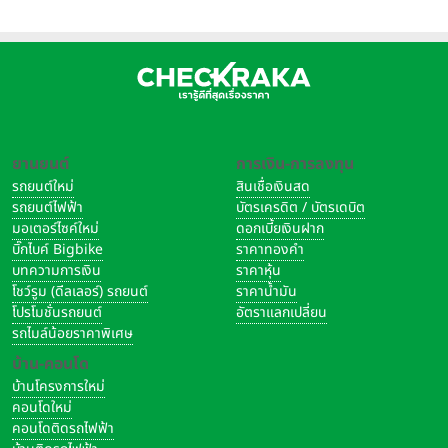
ยานยนต์
การเงิน-การลงทุน
รถยนต์ใหม่
สินเชื่อเงินสด
รถยนต์ไฟฟ้า
บัตรเครดิต / บัตรเดบิต
มอเตอร์ไซค์ใหม่
ดอกเบี้ยเงินฝาก
บิ๊กไบค์ Bigbike
ราคาทองคำ
บทความการเงิน
ราคาหุ้น
โชว์รูม (ดีลเลอร์) รถยนต์
ราคาน้ำมัน
โปรโมชั่นรถยนต์
อัตราแลกเปลี่ยน
รถไมล์น้อยราคาพิเศษ
บ้าน-คอนโด
บ้านโครงการใหม่
คอนโดใหม่
คอนโดติดรถไฟฟ้า