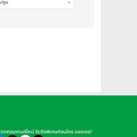
รปฐม
เดตคอนเทนต์ใหม่ รับดีลพิเศษก่อนใคร แอดเลย!