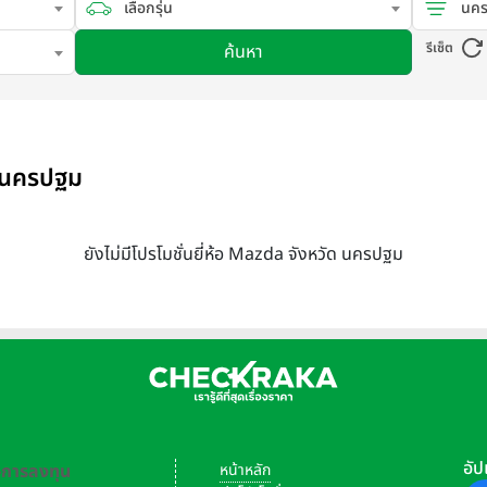
เลือกรุ่น
นค
รีเซ็ต
ค้นหา
ด นครปฐม
ยังไม่มีโปรโมชั่นยี่ห้อ Mazda จังหวัด นครปฐม
อัป
-การลงทุน
หน้าหลัก