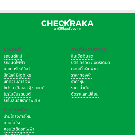
ยานยนต์
การเงิน-การลงทุน
รถยนต์ใหม่
สินเชื่อเงินสด
รถยนต์ไฟฟ้า
บัตรเครดิต / บัตรเดบิต
มอเตอร์ไซค์ใหม่
ดอกเบี้ยเงินฝาก
บิ๊กไบค์ Bigbike
ราคาทองคำ
บทความการเงิน
ราคาหุ้น
โชว์รูม (ดีลเลอร์) รถยนต์
ราคาน้ำมัน
โปรโมชั่นรถยนต์
อัตราแลกเปลี่ยน
รถไมล์น้อยราคาพิเศษ
บ้าน-คอนโด
บ้านโครงการใหม่
คอนโดใหม่
คอนโดติดรถไฟฟ้า