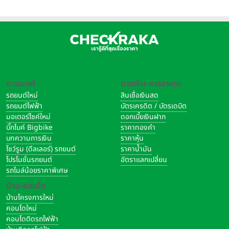
ยานยนต์
การเงิน-การลงทุน
รถยนต์ใหม่
สินเชื่อเงินสด
รถยนต์ไฟฟ้า
บัตรเครดิต / บัตรเดบิต
มอเตอร์ไซค์ใหม่
ดอกเบี้ยเงินฝาก
บิ๊กไบค์ Bigbike
ราคาทองคำ
บทความการเงิน
ราคาหุ้น
โชว์รูม (ดีลเลอร์) รถยนต์
ราคาน้ำมัน
โปรโมชั่นรถยนต์
อัตราแลกเปลี่ยน
รถไมล์น้อยราคาพิเศษ
บ้าน-คอนโด
บ้านโครงการใหม่
คอนโดใหม่
คอนโดติดรถไฟฟ้า