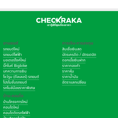
ยานยนต์
การเงิน-การลงทุน
รถยนต์ใหม่
สินเชื่อเงินสด
รถยนต์ไฟฟ้า
บัตรเครดิต / บัตรเดบิต
มอเตอร์ไซค์ใหม่
ดอกเบี้ยเงินฝาก
บิ๊กไบค์ Bigbike
ราคาทองคำ
บทความการเงิน
ราคาหุ้น
โชว์รูม (ดีลเลอร์) รถยนต์
ราคาน้ำมัน
โปรโมชั่นรถยนต์
อัตราแลกเปลี่ยน
รถไมล์น้อยราคาพิเศษ
บ้าน-คอนโด
บ้านโครงการใหม่
คอนโดใหม่
คอนโดติดรถไฟฟ้า