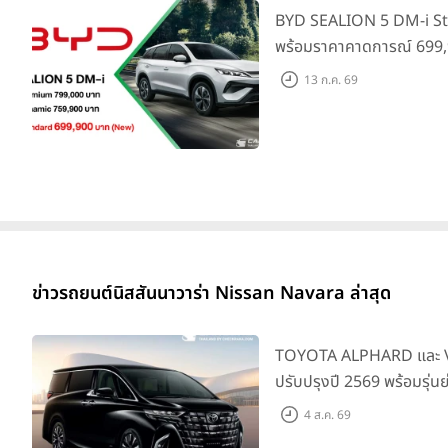
BYD SEALION 5 DM-i St
พร้อมราคาคาดการณ์ 699,9
ล่าสุดที่มีระยะขับขี่รวม 1
13 ก.ค. 69
ยอดส่งมอบ 1.3 แสนคัน
ข่าวรถยนต์นิสสันนาวาร่า Nissan Navara ล่าสุด
TOYOTA ALPHARD และ VE
ปรับปรุงปี 2569 พร้อมรุ่น
SMART ราคาเริ่มต้น 3.59 
4 ส.ค. 69