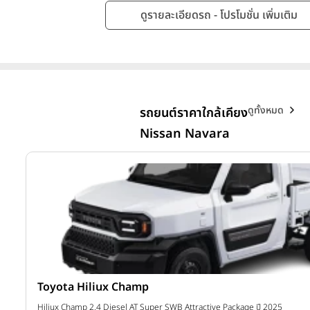
ดูรายละเอียดรถ - โปรโมชั่น เพิ่มเติม
ดูทั้งหมด
รถยนต์ราคาใกล้เคียง
Nissan Navara
Isuzu D-MAX
าท
D-MAX Spark 2.2 Ddi B Cab Chassis (Refrigerator) A/T ปี 2025