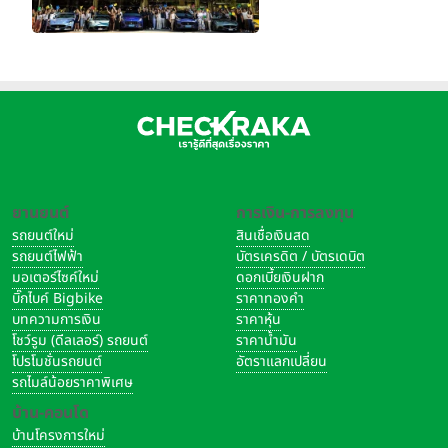
ยานยนต์
การเงิน-การลงทุน
รถยนต์ใหม่
สินเชื่อเงินสด
รถยนต์ไฟฟ้า
บัตรเครดิต / บัตรเดบิต
มอเตอร์ไซค์ใหม่
ดอกเบี้ยเงินฝาก
บิ๊กไบค์ Bigbike
ราคาทองคำ
บทความการเงิน
ราคาหุ้น
โชว์รูม (ดีลเลอร์) รถยนต์
ราคาน้ำมัน
โปรโมชั่นรถยนต์
อัตราแลกเปลี่ยน
รถไมล์น้อยราคาพิเศษ
บ้าน-คอนโด
บ้านโครงการใหม่