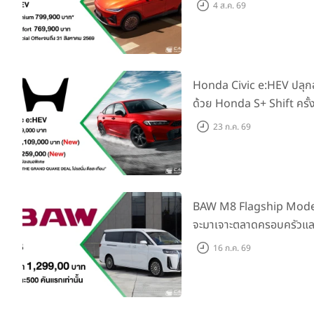
Elegance” มาพร้อม 2 รุ่นย่
4 ส.ค. 69
769,000 บาท
Honda Civic e:HEV ปลุ
ด้วย Honda S+ Shift ครั้
เพิ่ม Blind Spot Inform
23 ก.ค. 69
Traffic Monitor เพียงจอ
2569 รับบัตรน้ำมันมูลค่า
BAW M8 Flagship Model รถ
จะมาเจาะตลาดครอบครัวและ
ราคาที่ 1.299 ลบ. (สิทธิพิ
16 ก.ค. 69
แรก)