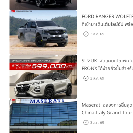
FORD RANGER WOLFTRAK 
ที่เข้ามาเติมเต็มไลน์อัป พ
ผจญภัยด้วยสมรรถนะพร้อม
3 ส.ค. 69
เริ่มต้นที่ 9.49 แสนบาท
SUZUKI จัดแคมเปญพิเศษให
FRONX ได้ง่ายยิ่งขึ้นสำหรั
เริ่มต้น 5.99 แสนบาท จำน
3 ส.ค. 69
เสนอสุดคุ้ม
Maserati ฉลองการสิ้นสุ
China-Italy Grand Tour
เมืองโมเดนา ประเทศอิตาลี
3 ส.ค. 69