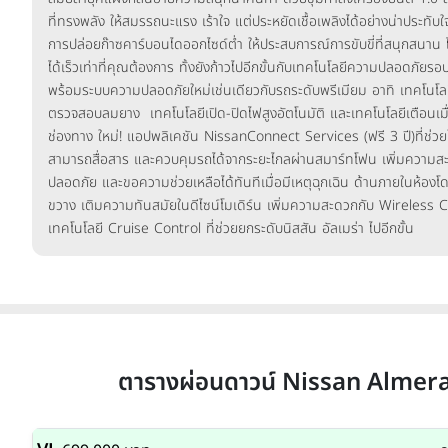
ที่ทรงพลัง ให้สมรรถนะแรง เร้าใจ แต่ประหยัดเชื้อเพลิงได้อย่างน่าประทับใ
การปล่อยก๊าซคาร์บอนไดออกไซด์ต่ำ ให้ประสบการณ์การขับขี่ที่สนุกสนาน 
ได้เร็วเท่าที่คุณต้องการ ทั้งยังก้าวไปอีกขั้นกับเทคโนโลยีความปลอดภัยรอบ
พร้อมระบบความปลอดภัยใหม่เช่นเดียวกับรถระดับพรีเมียม อาทิ เทคโนโลย
ตรวจสอบลมยาง เทคโนโลยีเปิด-ปิดไฟสูงอัตโนมัติ และเทคโนโลยีเตือนเ
ช่องทาง ใหม่! แอปพลิเคชัน NissanConnect Services (ฟรี 3 ปี)ที่ช่วยให้ผ
สามารถสื่อสาร และควบคุมรถได้จากระยะไกลผ่านสมาร์ทโฟน เพิ่มความส
ปลอดภัย และขอความช่วยเหลือได้ทันทีเมื่อมีเหตุฉุกเฉิน ด้านภายในห้องโ
ขวาง เติมความทันสมัยในดีไซน์โมเดิร์น เพิ่มความสะดวกกับ Wireless
เทคโนโลยี Cruise Control ที่ช่วยยกระดับนิสสัน อัลเมร่า ไปอีกขั้น
ตารางผ่อนดาวน์ Nissan Almer