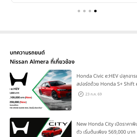
บทความรถยนต์
Nissan Almera ที่เกี่ยวข้อง
Honda Civic e:HEV ปลุกอา
สปอร์ตด้วย Honda S+ Shift ค
ไทย! พร้อมเพิ่ม Blind Spot
23 ก.ค. 69
Information และ Cross Traf
Monitor เพียงจองภายใน 31 
รับบัตรน้ำมันมูลค่า 10,000 บา
New Honda City เปิดราคาพิเ
ตัว เริ่มต้นเพียง 569,000 บาท