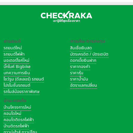
ยานยนต์
การเงิน-การลงทุน
รถยนต์ใหม่
สินเชื่อเงินสด
รถยนต์ไฟฟ้า
บัตรเครดิต / บัตรเดบิต
มอเตอร์ไซค์ใหม่
ดอกเบี้ยเงินฝาก
บิ๊กไบค์ Bigbike
ราคาทองคำ
บทความการเงิน
ราคาหุ้น
โชว์รูม (ดีลเลอร์) รถยนต์
ราคาน้ำมัน
โปรโมชั่นรถยนต์
อัตราแลกเปลี่ยน
รถไมล์น้อยราคาพิเศษ
บ้าน-คอนโด
บ้านโครงการใหม่
คอนโดใหม่
คอนโดติดรถไฟฟ้า
บ้านติดรถไฟฟ้า
ทาวน์เฮ้าส์ ทาวน์โฮม