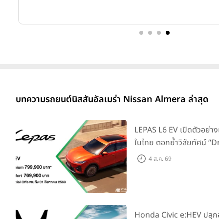
บทความรถยนต์นิสสันอัลเมร่า Nissan Almera ล่าสุด
LEPAS L6 EV เปิดตัวอย่าง
ในไทย ตอกย้ำวิสัยทัศน์ “
Elegance” มาพร้อม 2 รุ่นย่
4 ส.ค. 69
769,000 บาท
Honda Civic e:HEV ปลุ