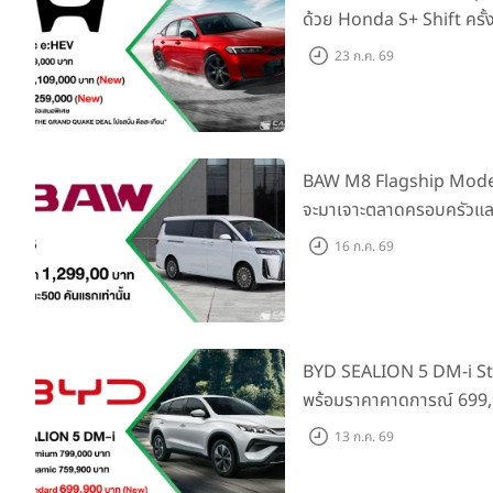
ด้วย Honda S+ Shift ครั้
เพิ่ม Blind Spot Inform
23 ก.ค. 69
Traffic Monitor เพียงจอ
2569 รับบัตรน้ำมันมูลค่า
BAW M8 Flagship Model รถ
จะมาเจาะตลาดครอบครัวและ
ราคาที่ 1.299 ลบ. (สิทธิพิ
16 ก.ค. 69
แรก)
BYD SEALION 5 DM-i St
พร้อมราคาคาดการณ์ 699,9
ล่าสุดที่มีระยะขับขี่รวม 1
13 ก.ค. 69
ยอดส่งมอบ 1.3 แสนคัน