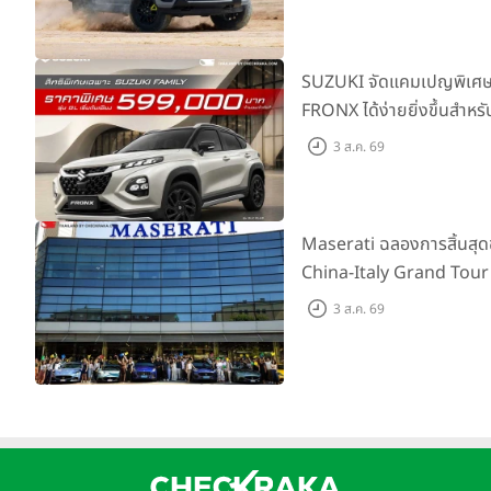
เริ่มต้นที่ 9.49 แสนบาท
SUZUKI จัดแคมเปญพิเศษให
FRONX ได้ง่ายยิ่งขึ้นสำหรั
เริ่มต้น 5.99 แสนบาท จำน
3 ส.ค. 69
เสนอสุดคุ้ม
Maserati ฉลองการสิ้นสุ
China-Italy Grand Tour
เมืองโมเดนา ประเทศอิตาลี
3 ส.ค. 69