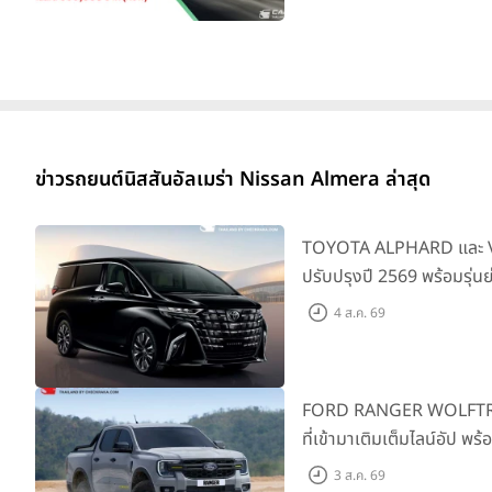
ข่าวรถยนต์นิสสันอัลเมร่า Nissan Almera ล่าสุด
TOYOTA ALPHARD และ VE
ปรับปรุงปี 2569 พร้อมรุ่น
SMART ราคาเริ่มต้น 3.59 
4 ส.ค. 69
FORD RANGER WOLFTRAK 
ที่เข้ามาเติมเต็มไลน์อัป พ
ผจญภัยด้วยสมรรถนะพร้อม
3 ส.ค. 69