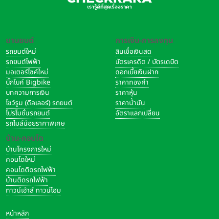
ยานยนต์
การเงิน-การลงทุน
รถยนต์ใหม่
สินเชื่อเงินสด
รถยนต์ไฟฟ้า
บัตรเครดิต / บัตรเดบิต
มอเตอร์ไซค์ใหม่
ดอกเบี้ยเงินฝาก
บิ๊กไบค์ Bigbike
ราคาทองคำ
บทความการเงิน
ราคาหุ้น
โชว์รูม (ดีลเลอร์) รถยนต์
ราคาน้ำมัน
โปรโมชั่นรถยนต์
อัตราแลกเปลี่ยน
รถไมล์น้อยราคาพิเศษ
บ้าน-คอนโด
บ้านโครงการใหม่
คอนโดใหม่
คอนโดติดรถไฟฟ้า
บ้านติดรถไฟฟ้า
ทาวน์เฮ้าส์ ทาวน์โฮม
หน้าหลัก