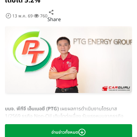
เติบโต 5.2%
13 พ.ค. 69
760
Share
บมจ. พีทีจี เอ็นเนอยี (PTG)
เผยผลการดำเนินงานไตรมาส
1/2569 ธุรกิจ Non-Oil เติบโตต่อเนื่อง รับแรงหนุนจากธุรกิจ
กาแฟพันธุ์ไทยที่รายได้และกำไรขั้นต้นเติบโตมากกว่า 80% YoY
จากการขยายสาขาแตะจำนวน 2,308 สาขาและการเพิ่มขึ้นของยอด
อ่านข่าวทั้งหมด