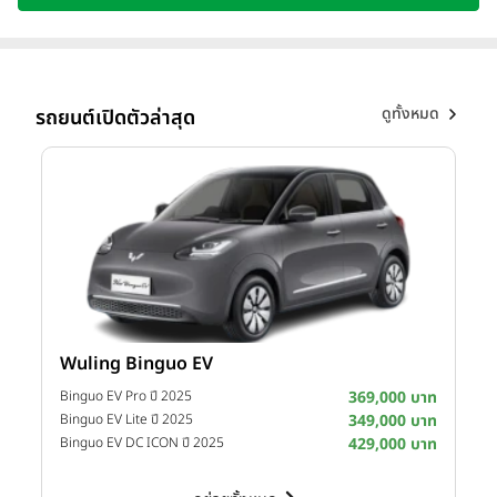
ขายจากสาขาเดิมผ่านสมาชิกบัตร PT Max Card และ PT Max
Card Plus รวมถึงการพัฒนาแบรนด์ในเชิงคุณภาพ ขณะที่
ปริมาณการจำหน่ายน้ำมันผ่านทุกช่องทางเติบโต 5.2% YoY หนุน
อัตรากำไรขั้นต้นเติบโต 6.1% YoY ตอกย้ำปี 2569 คงเป้ารายได้
ธุรกิจ Non-Oil เติบโต 30-40% YoY และรักษาสัดส่วนกำไรขั้นต้น
ดูทั้งหมด
รถยนต์เปิดตัวล่าสุด
ธุรกิจ Non-Oil อยู่ที่ระดับ 40-45% ผ่านการบริหารพอร์ตธุรกิจ
การควบคุมต้นทุนและค่าใช้จ่าย และเพิ่มประสิทธิภาพในการดำเนิน
งาน
Wuling Binguo EV
I
าท
Binguo EV Pro ปี 2025
369,000 บาท
าท
Binguo EV Lite ปี 2025
349,000 บาท
D
าท
Binguo EV DC ICON ปี 2025
429,000 บาท