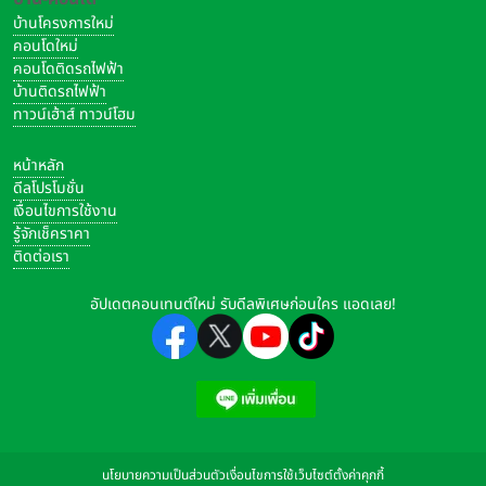
บ้านโครงการใหม่
เพิ่มขึ้น 56.4% YoY หรือคิดเป็น 832 สาขา เทียบเท่ากับอัตราการ
คอนโดใหม่
ขยายสาขามากกว่าสองสาขาต่อวัน และเพิ่มขึ้น 7.3% QoQ หรือ
คอนโดติดรถไฟฟ้า
157 สาขา
บ้านติดรถไฟฟ้า
ทาวน์เฮ้าส์ ทาวน์โฮม
ธุรกิจก๊าซ LPG มีรายได้ 2,683 ล้านบาท เพิ่มขึ้น 3.3% YoY และ
1.3% QoQ ได้รับแรงสนับสนุนหลักจากปริมาณการจำหน่ายก๊าซ
หน้าหลัก
LPG ที่ยังเพิ่มขึ้นอย่างต่อเนื่อง ซึ่งเติบโต 2.9% YoY และ 1.5%
ดีลโปรโมชั่น
QoQ เป็น 109 ล้านกิโลกรัม โดยเฉพาะกลุ่มก๊าซ LPG ภาคครัว
เงื่อนไขการใช้งาน
เรือนที่เพิ่มขึ้น 10.7% YoY และ 2.0% QoQ เป็น 26 ล้านกิโลกรัม
รู้จักเช็คราคา
ติดต่อเรา
ตามจำนวนสาขาที่เพิ่มขึ้น
อัปเดตคอนเทนต์ใหม่ รับดีลพิเศษก่อนใคร แอดเลย!
อย่างไรก็ดีกำไรขั้นต้นจากธุรกิจ Non-Oil คิดเป็นสัดส่วน 46.9%
ของกำไรขั้นต้นรวม โดยแบ่งเป็น กำไรขั้นต้นจากธุรกิจกาแฟพันธุ์
ไทย 22.5% ธุรกิจก๊าซ LPG 9.5% และธุรกิจอื่น ๆ อีก 14.9% อาทิ
ธุรกิจน้ำมัน ร้านสะดวกซื้อ Max Mart ธุรกิจ ศูนย์บริการซ่อมแซม
และบำรุงรักษารถยนต์ Autobacs ธุรกิจร้านอาหารซับเวย์ และ
ธุรกิจน้ำมันเครื่อง Maxnitron เป็นต้น
นโยบายความเป็นส่วนตัว
เงื่อนไขการใช้เว็บไซต์
ตั้งค่าคุกกี้