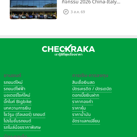
กิจกรรม 2026 China-Italy
Grand Tour ณ สำนักงาน
สำหรับธุรกิจ Non-Oil ยังคงเติบโตแข็งแกร่ง โดยมีกำไรขั้นต้น
3 ส.ค. 69
ใหญ่ เมืองโมเดนา ประเทศ
เพิ่มขึ้น 50.6% YoY และ 5.7% QoQ สู่ระดับ 2,001 ล้านบาท โดยมี
อิตาลี
ปัจจัยหลักมาจากธุรกิจอาหารและเครื่องดื่มอย่างกาแฟพันธุ์ไทย ที่
มีการเติบโตของรายได้และกำไรขั้นต้นมากกว่า 80% YoY จากการ
ขยายสาขาและการเพิ่มขึ้นของยอดขายจากสาขาเดิม (Same-
Store-Sales Growth: SSSG) ส่งผลให้สัดส่วนกำไรขั้นต้นจาก
Non-Oil ขยับขึ้นสู่ระดับ 46.9% ของกำไรขั้นต้นรวม สะท้อนการ
เปลี่ยนผ่านเชิงโครงสร้างที่ต่อเนื่องของบริษัทฯ สู่พอร์ตธุรกิจที่มี
ความสมดุลและยืดหยุ่นต่อความผันผวนของตลาดพลังงานมากยิ่ง
ยานยนต์
การเงิน-การลงทุน
ขึ้น
รถยนต์ใหม่
สินเชื่อเงินสด
รถยนต์ไฟฟ้า
บัตรเครดิต / บัตรเดบิต
ส่วนรายได้จากการขายและการให้บริการธุรกิจ Non-Oil ในไตรมาส
มอเตอร์ไซค์ใหม่
ดอกเบี้ยเงินฝาก
1/2569 มีจำนวน 6,520 ล้านบาทเติบโต 22.1% YoY แต่ลดลงเล็ก
บิ๊กไบค์ Bigbike
ราคาทองคำ
น้อย 0.9% QoQ ซึ่งมาจากธุรกิจกาแฟพันธุ์ไทย โดยมีรายได้จาก
บทความการเงิน
ราคาหุ้น
การขายและการให้บริการอยู่ที่ 1,766 ล้านบาท เพิ่มขึ้น 84.1%
โชว์รูม (ดีลเลอร์) รถยนต์
ราคาน้ำมัน
โปรโมชั่นรถยนต์
อัตราแลกเปลี่ยน
YoY และ 8.8% QoQ ซึ่งมีแรงขับเคลื่อนหลักจากการขยายสาขา
รถไมล์น้อยราคาพิเศษ
อย่างต่อเนื่อง รวมถึงการพัฒนาแบรนด์ในเชิงคุณภาพ โดยจำนวน
บ้าน-คอนโด
สาขากาแฟพันธุ์ไทย ณ สิ้นไตรมาส มีจำนวนสาขาอยู่ที่ 2,308 สาขา