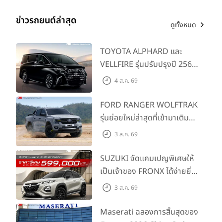
แรงกดดันจากสถานการณ์ความขัดแย้งทางภูมิรัฐศาสตร์ใน
ข่าวรถยนต์ล่าสุด
ตะวันออกกลาง ซึ่งส่งผลให้ราคาน้ำมันดิบและราคาพลังงานใน
ดูทั้งหมด
ตลาดโลกปรับตัวผันผวนอย่างมีนัยสำคัญ กระทบต่อต้นทุน
พลังงาน ต้นทุนการขนส่ง และความเชื่อมั่นของผู้บริโภคในหลาย
TOYOTA ALPHARD และ
ภาคส่วน ขณะที่ภาคธุรกิจและกำลังซื้อภายในประเทศยังฟื้นตัวได้
VELLFIRE รุ่นปรับปรุงปี 2569
อย่างจำกัดภายใต้ภาวะเศรษฐกิจที่มีความไม่แน่นอน “
พร้อมรุ่นย่อยใหม่ HEV
4 ส.ค. 69
SMART ราคาเริ่มต้น 3.59 ลบ.
FORD RANGER WOLFTRAK
รุ่นย่อยใหม่ล่าสุดที่เข้ามาเติม
เต็มไลน์อัป พร้อมตอบโจทย์ทุก
3 ส.ค. 69
การผจญภัยด้วยสมรรถนะ
พร้อมลุย ด้วยราคาพิเศษเริ่ม
SUZUKI จัดแคมเปญพิเศษให้
ต้นที่ 9.49 แสนบาท
เป็นเจ้าของ FRONX ได้ง่ายยิ่ง
ขึ้นสำหรับรุ่น GL ราคาพิเศษ
3 ส.ค. 69
เริ่มต้น 5.99 แสนบาท จำนวน
200 คัน พร้อมข้อเสนอสุดคุ้ม
Maserati ฉลองการสิ้นสุดของ