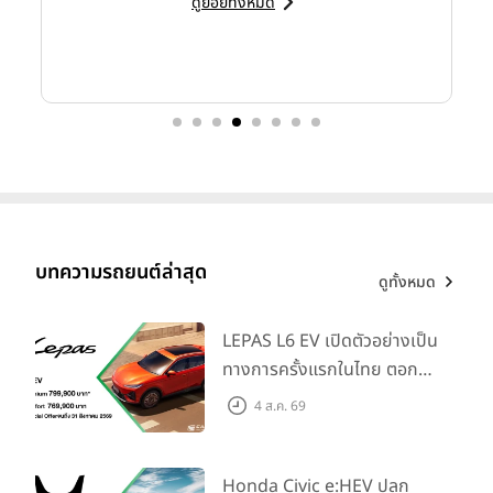
ดูย่อยทั้งหมด
นายพิทักษ์ รัชกิจประการ ประธานเจ้าหน้าที่บริหารและกรรมการผู้
จัดการใหญ่ บริษัท พีทีจี เอ็นเนอยี จำกัด (มหาชน) หรือ PTG
เปิด
เผยว่า
ผลการดำเนินงานในไตรมาส 1/2569 (สิ้นสุดวันที่ 31
มีนาคม 2569) มีผลขาดทุนสุทธิ 174 ล้านบาท เทียบ YoY ที่มีกำไร
สุทธิ 186 ล้านบาท หรือขาดทุน 194% YoY ขณะที่ผลขาดทุนสุทธิ
ส่วนที่เป็นของผู้เป็นเจ้าของบริษัทใหญเท่ากับ 205 ล้านบาท เทียบ
YoY ที่มีกำไรสุทธิส่วนที่เป็นของผู้เป็นเจ้าของบริษัทใหญ่ 190 ล้าน
บาท พลิกจากกำไรเป็นขาดทุน 208.1% YoY และ 165.3% QoQ
บทความรถยนต์ล่าสุด
ดูทั้งหมด
สาเหตุหลักมาจากธุรกิจ Oil ที่มีกำไรขั้นต้นลดลง 15.9% YoY และ
19.2% QoQ เป็น 2,267 ล้านบาท
จากความไม่สอดคล้องในเชิง
LEPAS L6 EV เปิดตัวอย่างเป็น
เวลาระหว่างต้นทุนน้ำมันหน้าโรงกลั่นที่ปรับตัวสูงขึ้นตามราคา
ทางการครั้งแรกในไทย ตอกย้ำ
ตลาดโลกจากสถานการณ์ความขัดแย้งทางภูมิศาสตร์ใน
ตะวันออกกลาง รวมถึงการบริหารจัดการกองทุนน้ำมันในประเทศ
วิสัยทัศน์ “Drive Your
4 ส.ค. 69
ส่งผลให้กำไรขั้นต้นต่อลิตรลดลง 20.1% YoY และ 20.3% QoQ
Elegance” มาพร้อม 2 รุ่นย่อย
ขณะที่ปริมาณการจำหน่ายน้ำมันผ่านทุกช่องทางเติบโต 5.2% YoY
ในราคาเริ่มต้นที่ 769,000 บาท
และ 1.5% QoQ สู่ระดับ 1,753 ล้านลิตร จากความต้องการใช้
Honda Civic e:HEV ปลุก