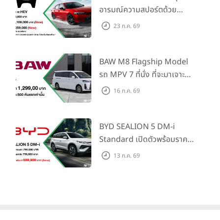
น้ำมันที่เร่งตัวขึ้นกว่าปกติในช่วงเดือนมีนาคม ขณะที่สัดส่วนอัตรา
อารมณ์ความสปอร์ตด้วย
กำไรขั้นต้นเติบโต 6.1% YoY
Honda S+ Shift ครั้งแรกใน
23 ก.ค. 69
ไทย! พร้อมเพิ่ม Blind Spot
ส่วนรายได้จากการขายและการให้บริการในไตรมาส 1/2569 อยู่ที่
Information และ Cross
56,832 ล้านบาท ลดลง 1.0% YoY แต่เพิ่มขึ้น 0.2% QoQ มี
Traffic Monitor เพียงจอง
BAW M8 Flagship Model
สาเหตุหลักมาจากรายได้จากการขายและการให้บริการธุรกิจ Oil มี
ภายใน 31 ก.ค. 2569 รับบัตร
รถ MPV 7 ที่นั่ง ที่จะมาเจาะ
จำนวน 50,312 ล้านบาท ลดลง 3.4% YoY เป็นผลจากราคาค้า
น้ำมันมูลค่า 10,000 บาท
ปลีกน้ำมันเฉลี่ยหน้าสถานีบริการที่ปรับตัวลดลง อย่างไรก็ตามราย
ตลาดครอบครัวและองค์กรยุค
16 ก.ค. 69
ได้ธุรกิจ Oil ฟื้นตัวได้ 0.3% QoQ จากปริมาณการจำหน่ายน้ำมัน
ใหม่ เปิดราคาที่ 1.299 ลบ.
ผ่านทุกช่องทางที่เพิ่มขึ้น 1.5% QoQ
(สิทธิพิเศษสำหรับ 500 คัน
แรก)
BYD SEALION 5 DM-i
ทั้งนี้ผลจากต้นทุนคงที่ที่สูงขึ้นตามการขยายสาขา ประกอบกับแรง
Standard เปิดตัวพร้อมราคา
กดดันต่อกำไรดำเนินงานจากความผันผวนของธุรกิจ Oil ส่งผลให้
คาดการณ์ 699,900 บาท รุ่น
13 ก.ค. 69
กำไรก่อนหักดอกเบี้ย ภาษี ค่าเสื่อมราคา และค่าตัดจำหน่าย
ย่อยล่าสุดที่มีระยะขับขี่รวม
(EBITDA) ลดลง 15.0% YoY และ 35.3% QoQ เป็น 1,281 ล้าน
1,180 กม. พร้อมฉลองยอดส่ง
บาท
มอบ 1.3 แสนคัน
“ผลการดำเนินงานไตรมาส1/2569 สะท้อนแรงกดดันจากภาพรวม
เศรษฐกิจไทยโดยเฉพาะช่วงเดือนมีนาคม ที่เศรษฐกิจเริ่มเผชิญ