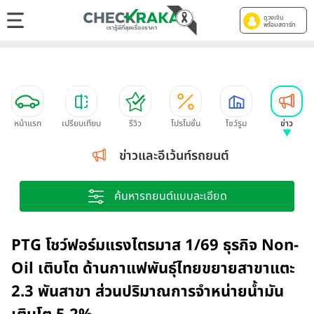
ดูวงเงิน
พร้อมสตาร์ท
หน้าแรก
เปรียบเทียบ
รีวิว
โปรโมชั่น
โชว์รูม
ข่าว
ข่าวและอีเว้นท์รถยนต์
ค้นหารถยนต์แบบละเอียด
PTG โชว์ฟอร์มแรงไตรมาส 1/69 ธุรกิจ Non-
Oil เติบโต ด้านกาแฟพันธุ์ไทยขยายสาขาแตะ
2.3 พันสาขา ส่วนปริมาณการจำหน่ายน้ำมัน