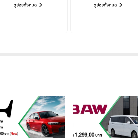
ดูย่อยทั้งหมด
ดูย่อยทั้งหมด
้าในกลุ่มแบรนด์ของบริษัทฯ ภายในงาน บางกอกอินเตอร์เนชั่นแนล มอเตอ
X9 และ BMW iX3 รุ่นใหม่ ขณะที่รถยนต์ไฟฟ้าในกลุ่ม Premium Intel
่ม ได้รับการตอบรับที่โดดเด่นจากผู้บริโภค และสร้างยอดจองในระดับสู
ำคัญ ส่งผลให้ยอดจองค้าง (Backorder) ของบริษัทฯ อยู่ในระดับสูงกว่า 
ลอดครึ่งปีหลัง