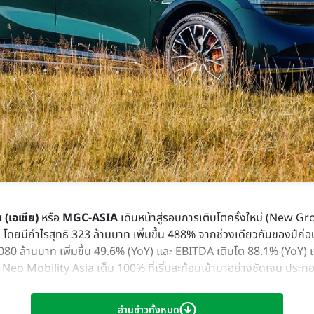
 (เอเชีย)
หรือ
MGC-ASIA
เดินหน้าสู่รอบการเติบโตครั้งใหม่ (New 
 โดยมีกำไรสุทธิ 323 ล้านบาท เพิ่มขึ้น 488% จากช่วงเดียวกันของปีก่อน
 6,080 ล้านบาท เพิ่มขึ้น 49.6% (YoY) และ EBITDA เติบโต 88.1% (YoY)
eo Mobility Asia เต็ม 100% ที่เริ่มสะท้อนเข้ามาอย่างชัดเจน ประกอ
ผวนของราคาพลังงานและต้นทุนน้ำมันในระดับสูง ส่งผลให้ผู้บริโภคเริ่ม
พรีเมียมมากขึ้น
อ่านข่าวทั้งหมด