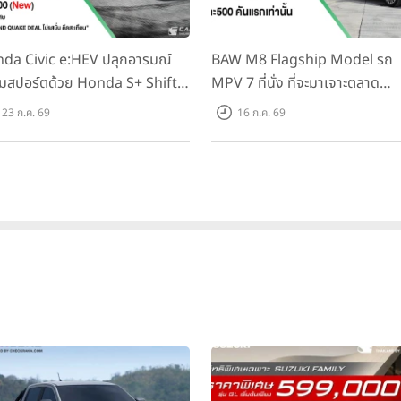
da Civic e:HEV ปลุกอารมณ์
BAW M8 Flagship Model รถ
มสปอร์ตด้วย Honda S+ Shift
MPV 7 ที่นั่ง ที่จะมาเจาะตลาด
งแรกในไทย! พร้อมเพิ่ม Blind
ครอบครัวและองค์กรยุคใหม่ เปิด
23 ก.ค. 69
16 ก.ค. 69
t Information และ Cross
ที่ 1.299 ลบ. (สิทธิพิเศษสำหรับ 
ffic Monitor เพียงจองภายใน
คันแรก)
.ค. 2569 รับบัตรน้ำมันมูลค่า
000 บาท