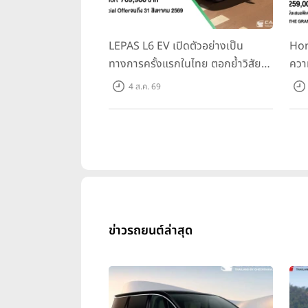
LEPAS L6 EV เปิดตัวอย่างเป็น
Hon
ทางการครั้งแรกในไทย ตอกย้ำวิสัย
ควา
ทัศน์ “Drive Your Elegance” มา
ครั้
4 ส.ค. 69
พร้อม 2 รุ่นย่อย ในราคาเริ่มต้นที่
Spo
769,000 บาท
Tra
31 ก
10,
ข่าวรถยนต์ล่าสุด