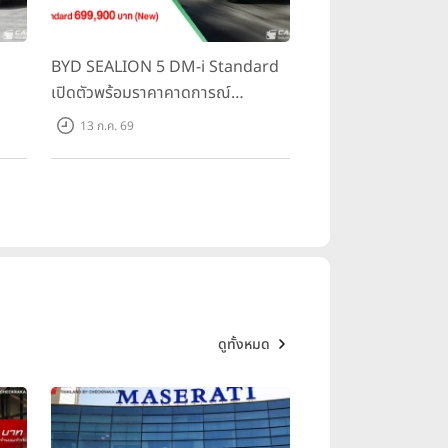
BYD SEALION 5 DM-i Standard
เปิดตัวพร้อมราคาคาดการณ์
ราคา
699,900 บาท รุ่นย่อยล่าสุดที่มีระยะ
13 ก.ค. 69
500
ขับขี่รวม 1,180 กม. พร้อมฉลองยอด
ส่งมอบ 1.3 แสนคัน
ดูทั้งหมด