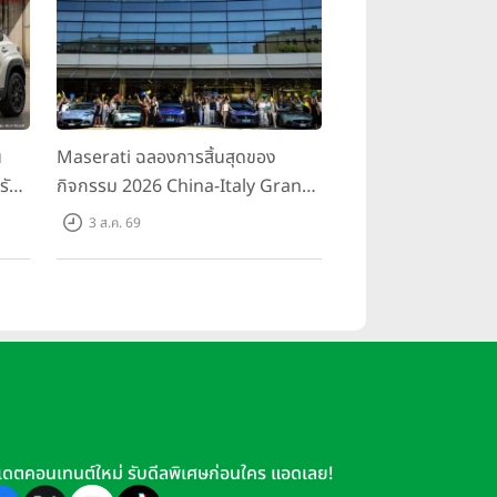
น
Maserati ฉลองการสิ้นสุดของ
รับ
กิจกรรม 2026 China-Italy Grand
สน
Tour ณ สำนักงานใหญ่ เมืองโมเดนา
3 ส.ค. 69
นอ
ประเทศอิตาลี
เดตคอนเทนต์ใหม่ รับดีลพิเศษก่อนใคร แอดเลย!