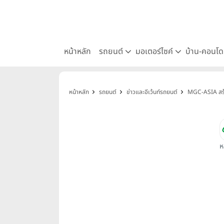
หน้าหลัก
รถยนต์
มอเตอร์ไซค์
บ้าน-คอนโ
หน้าหลัก
รถยนต์
ข่าวและอีเว้นท์รถยนต์
MGC-ASIA สร้า
ห