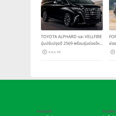
TOYOTA ALPHARD และ VELLFIRE
FOR
รุ่นปรับปรุงปี 2569 พร้อมรุ่นย่อยใหม่
ย่อย
HEV SMART ราคาเริ่มต้น 3.59 ลบ.
พร้
4 ส.ค. 69
สมร
เริ่
ยานยนต์
การเงิน