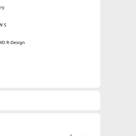
ry
W S
AWD R-Design