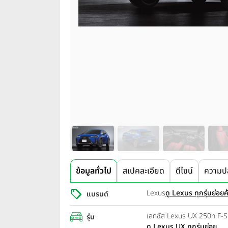
ข้อมูลทั่วไป
สเปคละเอียด
ดีไซน์
ความป
Lexus
ดู Lexus ทุกรุ่นย่อย
ค
แบรนด์
เลกซัส Lexus UX 250h F-
รุ่น
ดู Lexus UX ทุกรุ่นย่อย