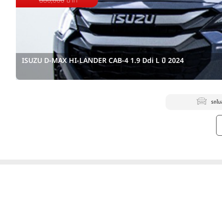
880,000
บาท
ISUZU D-MAX HI-LANDER CAB-4 1.9 Ddi L ปี 2024
รถไม