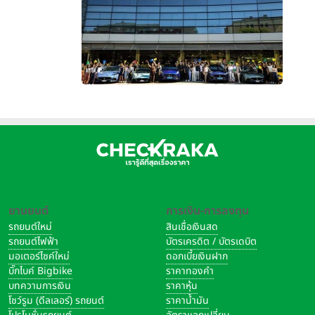
ยานยนต์
การเงิน-การลงทุน
รถยนต์ใหม่
สินเชื่อเงินสด
รถยนต์ไฟฟ้า
บัตรเครดิต / บัตรเดบิต
มอเตอร์ไซค์ใหม่
ดอกเบี้ยเงินฝาก
บิ๊กไบค์ Bigbike
ราคาทองคำ
บทความการเงิน
ราคาหุ้น
โชว์รูม (ดีลเลอร์) รถยนต์
ราคาน้ำมัน