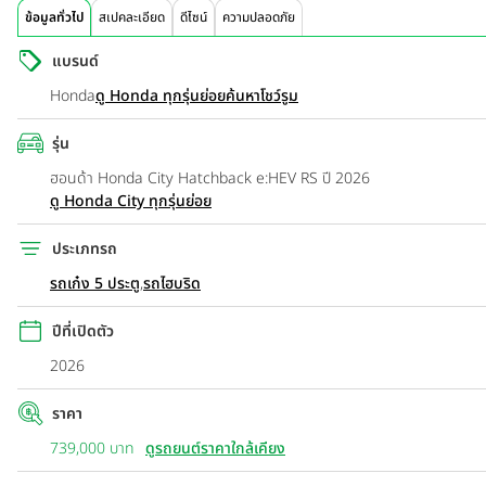
ข้อมูลทั่วไป
สเปคละเอียด
ดีไซน์
ความปลอดภัย
แบรนด์
Honda
ดู Honda ทุกรุ่นย่อย
ค้นหาโชว์รูม
รุ่น
ฮอนด้า Honda City Hatchback e:HEV RS ปี 2026
ดู Honda City ทุกรุ่นย่อย
ประเภทรถ
รถเก๋ง 5 ประตู
,
รถไฮบริด
ปีที่เปิดตัว
2026
ราคา
739,000 บาท
ดูรถยนต์ราคาใกล้เคียง