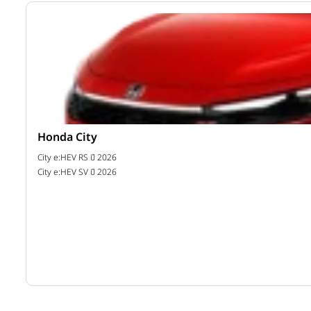
Honda City
าท
City e:HEV RS ปี 2026
City e:HEV SV ปี 2026