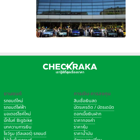
ยานยนต์
การเงิน-การลงทุน
รถยนต์ใหม่
สินเชื่อเงินสด
รถยนต์ไฟฟ้า
บัตรเครดิต / บัตรเดบิต
มอเตอร์ไซค์ใหม่
ดอกเบี้ยเงินฝาก
บิ๊กไบค์ Bigbike
ราคาทองคำ
บทความการเงิน
ราคาหุ้น
โชว์รูม (ดีลเลอร์) รถยนต์
ราคาน้ำมัน