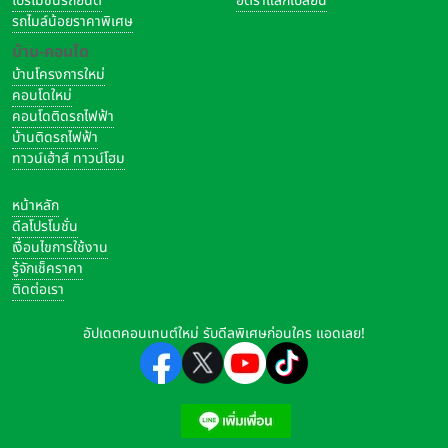
โปรโมชั่นรถยนต์
อัตราแลกเปลี่ยน
รถไมล์น้อยราคาพิเศษ
บ้าน-คอนโด
บ้านโครงการใหม่
คอนโดใหม่
คอนโดติดรถไฟฟ้า
บ้านติดรถไฟฟ้า
ทาวน์เฮ้าส์ ทาวน์โฮม
หน้าหลัก
ดีลโปรโมชั่น
เงื่อนไขการใช้งาน
รู้จักเช็คราคา
ติดต่อเรา
อัปเดตคอนเทนต์ใหม่ รับดีลพิเศษก่อนใคร แอดเลย!