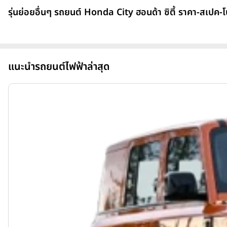
รุ่นย่อยอื่นๆ รถยนต์ Honda City ฮอนด้า ซิตี้ ราคา-สเปค-โ
แนะนำรถยนต์ไฟฟ้าล่าสุด