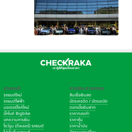
ยานยนต์
การเงิน-การลงทุน
รถยนต์ใหม่
สินเชื่อเงินสด
รถยนต์ไฟฟ้า
บัตรเครดิต / บัตรเดบิต
มอเตอร์ไซค์ใหม่
ดอกเบี้ยเงินฝาก
บิ๊กไบค์ Bigbike
ราคาทองคำ
บทความการเงิน
ราคาหุ้น
โชว์รูม (ดีลเลอร์) รถยนต์
ราคาน้ำมัน