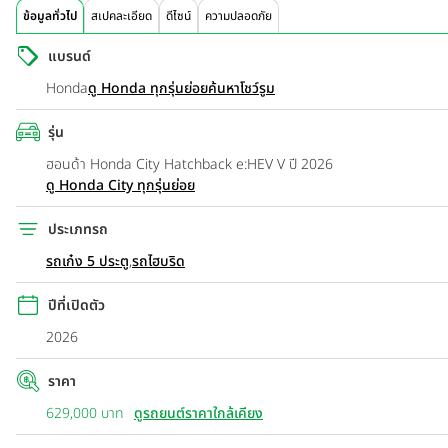
ข้อมูลทั่วไป
สเปคละเอียด
ดีไซน์
ความปลอดภัย
แบรนด์
Honda
ดู Honda ทุกรุ่นย่อย
ค้นหาโชว์รูม
รุ่น
ฮอนด้า Honda City Hatchback e:HEV V ปี 2026
ดู Honda City ทุกรุ่นย่อย
ประเภทรถ
รถเก๋ง 5 ประตู
,
รถไฮบริด
ปีที่เปิดตัว
2026
ราคา
629,000 บาท
ดูรถยนต์ราคาใกล้เคียง