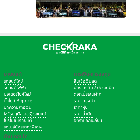
ยานยนต์
การเงิน-การลงทุน
รถยนต์ใหม่
สินเชื่อเงินสด
รถยนต์ไฟฟ้า
บัตรเครดิต / บัตรเดบิต
มอเตอร์ไซค์ใหม่
ดอกเบี้ยเงินฝาก
บิ๊กไบค์ Bigbike
ราคาทองคำ
บทความการเงิน
ราคาหุ้น
โชว์รูม (ดีลเลอร์) รถยนต์
ราคาน้ำมัน
โปรโมชั่นรถยนต์
อัตราแลกเปลี่ยน
รถไมล์น้อยราคาพิเศษ
บ้าน-คอนโด