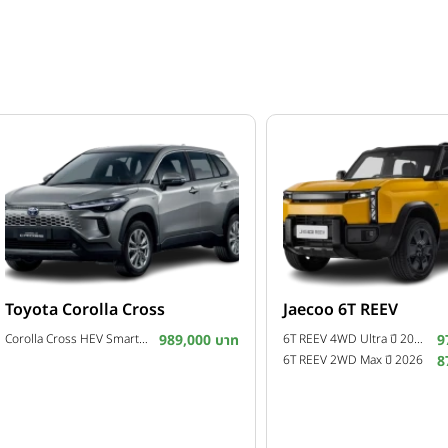
Toyota Corolla Cross
Jaecoo 6T REEV
Corolla Cross HEV Smart ปี 2026
989,000 บาท
6T REEV 4WD Ultra ปี 2026
9
6T REEV 2WD Max ปี 2026
8