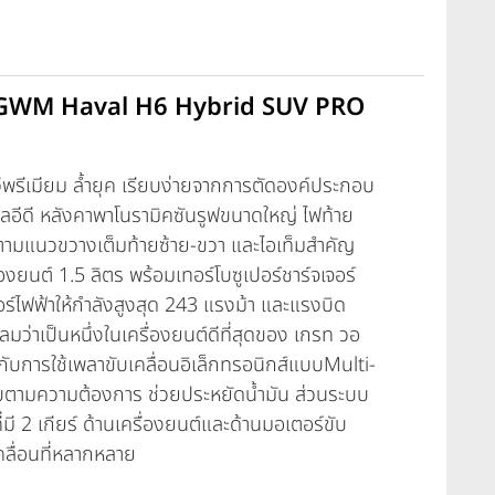
าล GWM Haval H6 Hybrid SUV PRO
พรีเมียม ล้ำยุค เรียบง่ายจากการตัดองค์ประกอบ
อลอีดี หลังคาพาโนรามิคซันรูฟขนาดใหญ่ ไฟท้าย
ามแนวขวางเต็มท้ายซ้าย-ขวา และไอเท็มสำคัญ
ื่องยนต์ 1.5 ลิตร พร้อมเทอร์โบซูเปอร์ชาร์จเจอร์
์ไฟฟ้าให้กำลังสูงสุด 243 แรงม้า และแรงบิด
ลมว่าเป็นหนึ่งในเครื่องยนต์ดีที่สุดของ เกรท วอ
กับการใช้เพลาขับเคลื่อนอิเล็กทรอนิกส์แบบMulti-
ามความต้องการ ช่วยประหยัดน้ำมัน ส่วนระบบ
ี่มี 2 เกียร์ ด้านเครื่องยนต์และด้านมอเตอร์ขับ
คลื่อนที่หลากหลาย