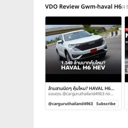
VDO Review Gwm-haval H6
(4 ร
ล้านสามนิดๆ คุ้มไหม? HAVAL H6
หน้าใหม่!
ขอบคุณ @carguruthailand4963 กด
ติดตามช่องกันได้เลย
@carguruthailand4963
Subscribe