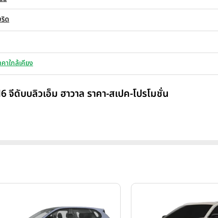
ริด
าคาใกล้เคียง
 จีดับบลิวเอ็ม ฮาวาล ราคา-สเปค-โปรโมชั่น