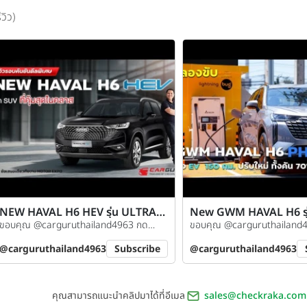
ีวิว)
NEW HAVAL H6 HEV รุ่น ULTRA
New GWM HAVAL H6 รุ่น
โปรพิเศษ Ultra Deal มูลค่ากว่า
ขอบคุณ @carguruthailand4963 กด
ดีไซน์เพื่อคนไทย!!
ขอบคุณ @carguruthailand
355,000 บาท
ติดตามช่องกันได้เลย
ติดตามช่องกันได้เลย
@carguruthailand4963
Subscribe
@carguruthailand4963
คุณสามารถแนะนำคลิปมาได้ที่อีเมล
sales@checkraka.com