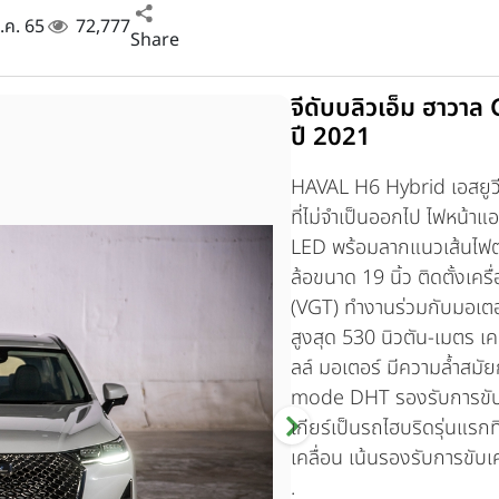
ก.ค. 65
72,777
Share
จีดับบลิวเอ็ม ฮาว
ปี 2021
HAVAL H6 Hybrid เอสยูวี
ที่ไม่จำเป็นออกไป ไฟหน้าแ
LED พร้อมลากแนวเส้นไฟต
ล้อขนาด 19 นิ้ว ติดตั้งเคร
(VGT) ทำงานร่วมกับมอเตอร
สูงสุด 530 นิวตัน-เมตร เค
ลล์ มอเตอร์ มีความล้ำสมัย
mode DHT รองรับการขับต
เกียร์เป็นรถไฮบริดรุ่นแรกท
เคลื่อน เน้นรองรับการขับเ
.