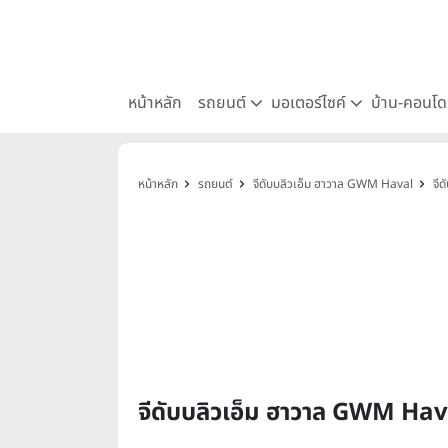
หน้าหลัก
รถยนต์
มอเตอร์ไซค์
บ้าน-คอนโ
หน้าหลัก
รถยนต์
จีดับบลิวเอ็ม ฮาวาล GWM Haval
จี
จีดับบลิวเอ็ม ฮาวาล GWM Ha