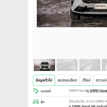
ข้อมูลทั่วไป
สเปคละเอียด
ดีไซน์
ความป
GWM Haval
ดู GWM Haval 
แบรนด์
จีดับบลิวเอ็ม ฮาวาล GWM 
รุ่น
ดู GWM Haval H6 ทุกรุ่นย