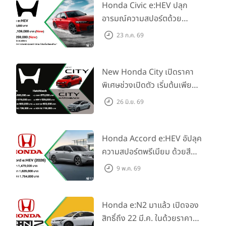
Honda Civic e:HEV ปลุก
อารมณ์ความสปอร์ตด้วย
Honda S+ Shift ครั้งแรกใน
23 ก.ค. 69
ไทย! พร้อมเพิ่ม Blind Spot
Information และ Cross
Traffic Monitor เพียงจอง
New Honda City เปิดราคา
ภายใน 31 ก.ค. 2569 รับบัตร
พิเศษช่วงเปิดตัว เริ่มต้นเพียง
น้ำมันมูลค่า 10,000 บาท
569,000 บาท พร้อมแนะนำรุ่น
26 มิ.ย. 69
เริ่มต้นไฮบริดใหม่ พบการคัม
แบ็กที่ สั่นทุกสตรีท ได้แล้ววันนี้
Honda Accord e:HEV อัปลุค
ความสปอร์ตพรีเมียม ด้วยสี
ภายนอกและภายในใหม่ พร้อม
9 พ.ค. 69
แคมเปญพิเศษ “คุ้มไม่ไหว ฮีลใจ
แบบสุด”
Honda e:N2 มาแล้ว เปิดจอง
สิทธิ์ถึง 22 มี.ค. ในด้วยราคา