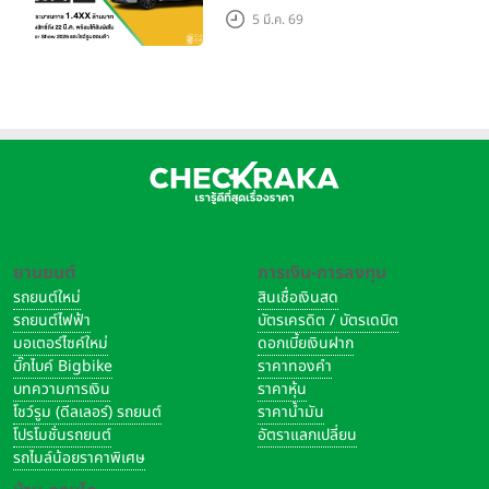
ประมาณการ 1.4XX ลบ. ก่อน
5 มี.ค. 69
เปิดราคาจริงพร้อมให้สัมผัสใน
งาน Motor Show 2026
ยานยนต์
การเงิน-การลงทุน
รถยนต์ใหม่
สินเชื่อเงินสด
รถยนต์ไฟฟ้า
บัตรเครดิต / บัตรเดบิต
มอเตอร์ไซค์ใหม่
ดอกเบี้ยเงินฝาก
บิ๊กไบค์ Bigbike
ราคาทองคำ
บทความการเงิน
ราคาหุ้น
โชว์รูม (ดีลเลอร์) รถยนต์
ราคาน้ำมัน
โปรโมชั่นรถยนต์
อัตราแลกเปลี่ยน
รถไมล์น้อยราคาพิเศษ