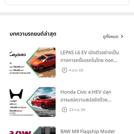
บทความรถยนต์ล่าสุด
ดูทั้งหมด
LEPAS L6 EV เปิดตัวอย่างเป็น
ทางการครั้งแรกในไทย ตอกย้ำ
วิสัยทัศน์ “Drive Your
4 ส.ค. 69
Elegance” มาพร้อม 2 รุ่นย่อย
ในราคาเริ่มต้นที่ 769,000 บาท
Honda Civic e:HEV ปลุก
ทั้งนี้ เมโทร กรุ๊ป มีแผนเดินหน้าขยายเครือข่ายผู้จำหน่ายรวม 10 แห่ง
อารมณ์ความสปอร์ตด้วย
ภายในระยะเวลา 3 ปี โดยปักธงในพื้นที่กรุงเทพฯ และหัวเมืองใหญ่ทั่วทุก
Honda S+ Shift ครั้งแรกใน
ภูมิภาค ควบคู่ไปกับการสร้างความเชื่อมั่นรอบด้าน ทั้งกิจกรรมการตลาด
23 ก.ค. 69
ไทย! พร้อมเพิ่ม Blind Spot
เชิงรุก และการยกระดับบริการหลังการขายที่ครบวงจร พร้อมการัน
Information และ Cross
ตีความพร้อมในการจัดสรรอะไหล่สำรองอย่างเต็มรูปแบบ นอกจากนี้ยัง
Traffic Monitor เพียงจอง
BAW M8 Flagship Model
มอบความอุ่นใจสูงสุด ภายใต้กลยุทธ์
“ใกล้ไกล...เราใกล้คุณ”
เพื่อทลาย