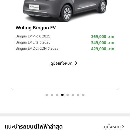
Wuling Binguo EV
I
าท
Binguo EV Pro ปี 2025
369,000 บาท
าท
Binguo EV Lite ปี 2025
349,000 บาท
D
าท
Binguo EV DC ICON ปี 2025
429,000 บาท
ดูย่อยทั้งหมด
นายบดินทร์ บุญวิสุทธิ์ ประธานเจ้าหน้าที่บริหาร เมโทร กรุ๊ป
เปิดเผยว่า
"กุญแจสำคัญที่ทำให้ เมโทร กรุ๊ป ได้รับความไว้วางใจจาก China FAW
Group Corporation ให้เป็นผู้จัดจำหน่ายรถยนต์ HONGQI (หงษ์ฉี)
อย่างเป็นทางการในประเทศไทยนั้น คือ ประสบการณ์ในธุรกิจยานยนต์กว่า
70 ปี ทำให้วันนี้ประเทศไทยเป็นหนึ่งในกลุ่มแรกๆ ของโลกที่เปิดตัว
"HONGQI E-HS9" รุ่นพวงมาลัยขวา"
แนะนำรถยนต์ไฟฟ้าล่าสุด
ดูทั้งหมด