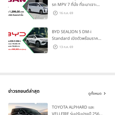
ภายใน 31 ก.ค. 2569 รับบัตร
รถ MPV 7 ที่นั่ง ที่จะมาเจาะ
ทุกข้อจำกัดเรื่องระยะทาง ผ่านบริการระดับเอ็กซ์คลูซีฟที่จะส่งตรงความ
น้ำมันมูลค่า 10,000 บาท
สะดวกสบายให้ถึงหน้าบ้านลูกค้า
ตลาดครอบครัวและองค์กรยุค
16 ก.ค. 69
ใหม่ เปิดราคาที่ 1.299 ลบ.
(สิทธิพิเศษสำหรับ 500 คัน
แรก)
BYD SEALION 5 DM-i
Standard เปิดตัวพร้อมราคา
คาดการณ์ 699,900 บาท รุ่น
13 ก.ค. 69
ย่อยล่าสุดที่มีระยะขับขี่รวม
1,180 กม. พร้อมฉลองยอดส่ง
มอบ 1.3 แสนคัน
ข่าวรถยนต์ล่าสุด
ดูทั้งหมด
เพื่อเป็นการเฉลิมฉลองการเปิดตัว เมโทร กรุ๊ป มอบข้อเสนอสุดพิเศษช่วง
TOYOTA ALPHARD และ
แนะนำสำหรับ
HONGQI E-HS9
เฉพาะ 400 คันแรก รับสิทธิ์ซื้อรถใน
VELLFIRE รุ่นปรับปรุงปี 2569
ราคาพิเศษ พร้อมรับแพ็กเกจของแถมและความคุ้มครองเหนือระดับ