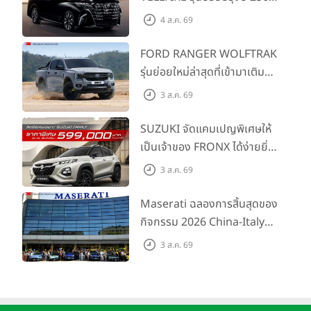
ประกอบด้วย ประกันภัยชั้น 1 ฟรี! 1 ปี ฟรี! เครื่องชาร์จติดตั้งบนผนัง
พร้อมรุ่นย่อยใหม่ HEV
4 ส.ค. 69
(Wall Charger) ฟรี! บริการช่วยเหลือฉุกเฉินนอกสถานที่ 24 ชั่วโมง
SMART ราคาเริ่มต้น 3.59 ลบ.
(Roadside Assistance) นานถึง 5 ปี รับประกันคุณภาพตัวรถ 5 ปี หรือ
FORD RANGER WOLFTRAK
150,000 กิโลเมตร และรับประกันแบตเตอรี่ 8 ปี หรือ 160,000
รุ่นย่อยใหม่ล่าสุดที่เข้ามาเติม
กิโลเมตร
เต็มไลน์อัป พร้อมตอบโจทย์ทุก
3 ส.ค. 69
การผจญภัยด้วยสมรรถนะ
พร้อมลุย ด้วยราคาพิเศษเริ่ม
SUZUKI จัดแคมเปญพิเศษให้
ต้นที่ 9.49 แสนบาท
เป็นเจ้าของ FRONX ได้ง่ายยิ่ง
ขึ้นสำหรับรุ่น GL ราคาพิเศษ
3 ส.ค. 69
เริ่มต้น 5.99 แสนบาท จำนวน
200 คัน พร้อมข้อเสนอสุดคุ้ม
Maserati ฉลองการสิ้นสุดของ
กิจกรรม 2026 China-Italy
Grand Tour ณ สำนักงาน
3 ส.ค. 69
ใหญ่ เมืองโมเดนา ประเทศ
อิตาลี