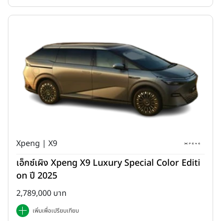
Xpeng | X9
รถรุ่นนี้ได้ผ่านบทพิสูจน์ขั้นสุดของการทดสอบยานยนต์ไฟฟ้าด้วยการเดิน
เอ็กซ์เผิง Xpeng X9 Luxury Special Color Editi
ทางครั้งประวัติศาสตร์
"หนึ่งเส้นทาง หนึ่งการเชื่อมโยง One Belt
on ปี 2025
One Road"
ผ่านความท้าทายกว่า 6,000 กิโลเมตร จากกำแพงเมือง
จีน ผ่าน สปป.ลาว เข้าสู่กรุงเทพมหานคร ด้วยความราบรื่น ไม่มีปัญหาแต่
2,789,000 บาท
อย่างใด
เพิ่มเพื่อเปรียบเทียบ