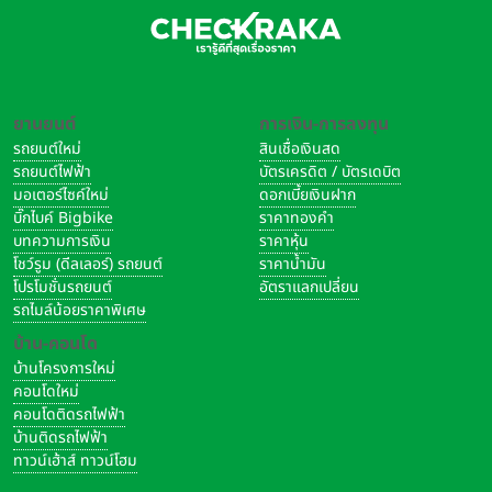
ยานยนต์
การเงิน-การลงทุน
รถยนต์ใหม่
สินเชื่อเงินสด
รถยนต์ไฟฟ้า
บัตรเครดิต / บัตรเดบิต
มอเตอร์ไซค์ใหม่
ดอกเบี้ยเงินฝาก
บิ๊กไบค์ Bigbike
ราคาทองคำ
บทความการเงิน
ราคาหุ้น
โชว์รูม (ดีลเลอร์) รถยนต์
ราคาน้ำมัน
โปรโมชั่นรถยนต์
อัตราแลกเปลี่ยน
รถไมล์น้อยราคาพิเศษ
บ้าน-คอนโด
บ้านโครงการใหม่
คอนโดใหม่
คอนโดติดรถไฟฟ้า
บ้านติดรถไฟฟ้า
ทาวน์เฮ้าส์ ทาวน์โฮม