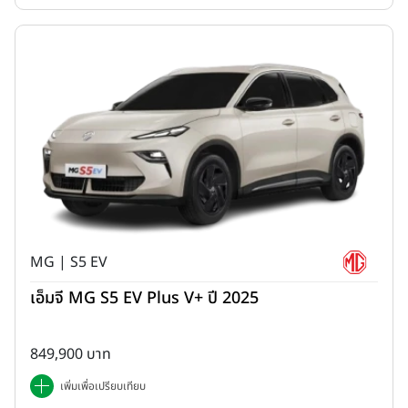
"HONGQI E-HS9"
เป็นผลงานการออกแบบของ
ไจล์ส เทย์เลอร์
(Giles Taylor)
นักออกแบบรถยนต์ชาวอังกฤษ ผู้เคยออกแบบให้โรล
ส์-รอยซ์ที่หลอมรวมความคลาสสิกเข้ากับความล้ำสมัยได้อย่างลงตัว ด้วย
ขุมพลังการขับเคลื่อน AWD (All-Wheel Drive) กำลังมอเตอร์คู่สูงสุด
362 กิโลวัตต์ 493 แรงม้า ให้แรงบิดสูงสุด 606 นิวตันเมตร อัตราเร่ง
MG | S5 EV
0-100 กม./ชม. ในเวลาเพียง 5.5 วินาที แบตเตอรี่ Ternary Lithium
เอ็มจี MG S5 EV Plus V+ ปี 2025
ความจุสูง 120 kWh วิ่งได้ไกลสูงสุดถึง 760 กิโลเมตร (CLTC) รองรับ
การชาร์จเร็ว DC สูงสุด 140 กิโลวัตต์ พร้อม 7 โหมดการขับขี่ และระบบ
ช่วยเหลือการขับขี่อัตโนมัติ ที่มาพร้อมเทคโนโลยีความปลอดภัยอัจฉริยะ
849,900 บาท
รอบคัน
เพิ่มเพื่อเปรียบเทียบ