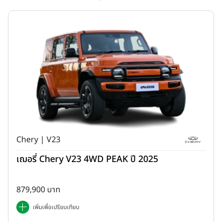
"HONGQI E-HS9" (หงษ์ฉี อี-เอชเอส 9)
รถสปอร์ตอเนกประสงค์
Chery | V23
ไฟฟ้าระดับพรีเมียม ที่รวมเทคโนโลยีล้ำสมัย และความภูมิฐานเข้าด้วยกัน
เฌอรี่ Chery V23 4WD PEAK ปี 2025
ด้วยเอกลักษณ์กระจังหน้าเป็นโครเมี่ยมแนวตั้งทรงน้ำตกและสัญลักษณ์
ธงแดง เส้นแถบไฟสีแดงที่ลากยาวผ่านกึ่งกลางฝากระโปรงหน้า ห้อง
โดยสารแบบ 6 ที่นั่ง ระบบเครื่องเสียงระดับพรีเมียมจาก BOSE พร้อม
879,900 บาท
ลำโพง 16 ตำแหน่ง หรูหราเหมาะสำหรับนักธุรกิจ ผู้บริหาร และครอบครัว
เพิ่มเพื่อเปรียบเทียบ
ยุคใหม่