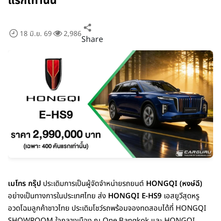
แรกเท่านั้น
18 มิ.ย. 69
2,986
Share
เมโทร กรุ๊ป
ประเดิมการเป็นผู้จัดจำหน่ายรถยนต์
HONGQI (หงษ์ฉี)
อย่างเป็นทางการในประเทศไทย ส่ง
HONGQI E-HS9
เอสยูวีสุดหรู
อวดโฉมลูกค้าชาวไทย ประเดิมโชว์รถพร้อมจองทดสอบได้ที่ HONGQI
SHOWROOM ใจกลางเมือง ณ One Bangkok และ HONGQI