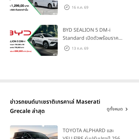
น้ำมันมูลค่า 10,000 บาท
ตลาดครอบครัวและองค์กรยุค
16 ก.ค. 69
ใหม่ เปิดราคาที่ 1.299 ลบ.
(สิทธิพิเศษสำหรับ 500 คัน
แรก)
BYD SEALION 5 DM-i
Standard เปิดตัวพร้อมราคา
คาดการณ์ 699,900 บาท รุ่น
13 ก.ค. 69
ย่อยล่าสุดที่มีระยะขับขี่รวม
1,180 กม. พร้อมฉลองยอดส่ง
มอบ 1.3 แสนคัน
ข่าวรถยนต์มาเซราติเกรคาเล่ Maserati
ดูทั้งหมด
Grecale ล่าสุด
TOYOTA ALPHARD และ
VELLFIRE รุ่นปรับปรุงปี 2569