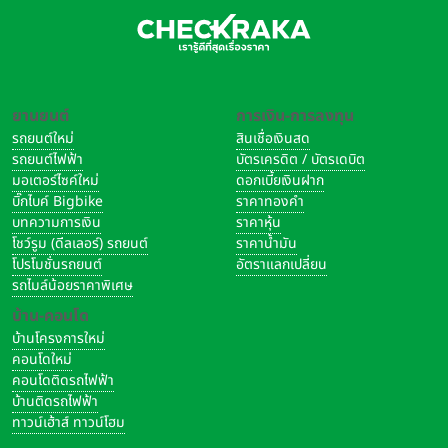
ยานยนต์
การเงิน-การลงทุน
รถยนต์ใหม่
สินเชื่อเงินสด
รถยนต์ไฟฟ้า
บัตรเครดิต / บัตรเดบิต
มอเตอร์ไซค์ใหม่
ดอกเบี้ยเงินฝาก
บิ๊กไบค์ Bigbike
ราคาทองคำ
บทความการเงิน
ราคาหุ้น
โชว์รูม (ดีลเลอร์) รถยนต์
ราคาน้ำมัน
โปรโมชั่นรถยนต์
อัตราแลกเปลี่ยน
รถไมล์น้อยราคาพิเศษ
บ้าน-คอนโด
บ้านโครงการใหม่
คอนโดใหม่
คอนโดติดรถไฟฟ้า
บ้านติดรถไฟฟ้า
ทาวน์เฮ้าส์ ทาวน์โฮม