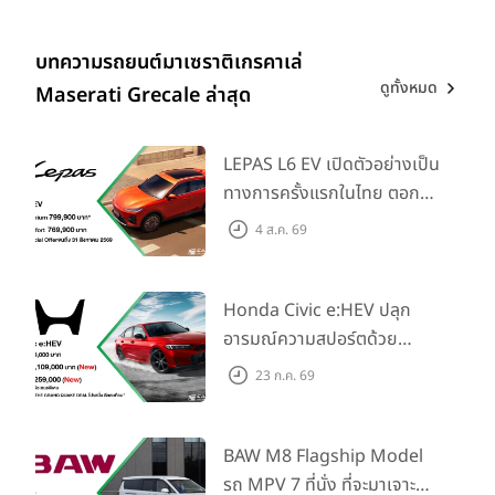
บทความรถยนต์มาเซราติเกรคาเล่
ดูทั้งหมด
Maserati Grecale ล่าสุด
LEPAS L6 EV เปิดตัวอย่างเป็น
ทางการครั้งแรกในไทย ตอกย้ำ
วิสัยทัศน์ “Drive Your
4 ส.ค. 69
Elegance” มาพร้อม 2 รุ่นย่อย
ในราคาเริ่มต้นที่ 769,000 บาท
Honda Civic e:HEV ปลุก
อารมณ์ความสปอร์ตด้วย
Honda S+ Shift ครั้งแรกใน
23 ก.ค. 69
ไทย! พร้อมเพิ่ม Blind Spot
Information และ Cross
Traffic Monitor เพียงจอง
BAW M8 Flagship Model
ภายใน 31 ก.ค. 2569 รับบัตร
รถ MPV 7 ที่นั่ง ที่จะมาเจาะ