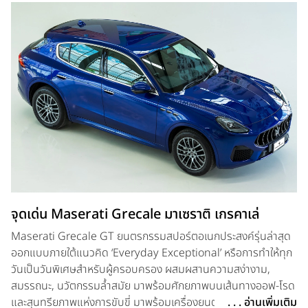
จุดเด่น Maserati Grecale มาเซราติ เกรคาเล่
Maserati Grecale GT ยนตรกรรมสปอร์ตอเนกประสงค์รุ่นล่าสุด
ออกแบบภายใต้แนวคิด ‘Everyday Exceptional’ หรือการทำให้ทุก
วันเป็นวันพิเศษสำหรับผู้ครอบครอง ผสมผสานความสง่างาม,
สมรรถนะ, นวัตกรรมล้ำสมัย มาพร้อมศักยภาพบนเส้นทางออฟ-โรด
และสุนทรียภาพแห่งการขับขี่ มาพร้อมเครื่องยนต์เบนซิน วี6 สูบ 3.0
. . . อ่านเพิ่มเติม