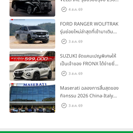
พร้อมรุ่นย่อยใหม่ HEV
4 ส.ค. 69
SMART ราคาเริ่มต้น 3.59 ลบ.
FORD RANGER WOLFTRAK
รุ่นย่อยใหม่ล่าสุดที่เข้ามาเติม
เต็มไลน์อัป พร้อมตอบโจทย์ทุก
3 ส.ค. 69
การผจญภัยด้วยสมรรถนะ
พร้อมลุย ด้วยราคาพิเศษเริ่ม
SUZUKI จัดแคมเปญพิเศษให้
ต้นที่ 9.49 แสนบาท
เป็นเจ้าของ FRONX ได้ง่ายยิ่ง
ขึ้นสำหรับรุ่น GL ราคาพิเศษ
3 ส.ค. 69
เริ่มต้น 5.99 แสนบาท จำนวน
200 คัน พร้อมข้อเสนอสุดคุ้ม
Maserati ฉลองการสิ้นสุดของ
กิจกรรม 2026 China-Italy
Grand Tour ณ สำนักงาน
3 ส.ค. 69
ใหญ่ เมืองโมเดนา ประเทศ
อิตาลี