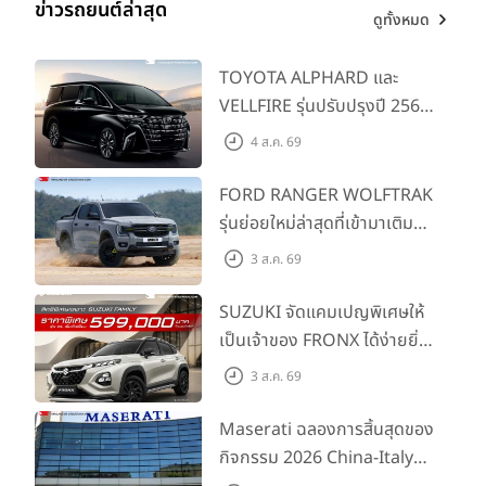
ข่าวรถยนต์ล่าสุด
ดูทั้งหมด
TOYOTA ALPHARD และ
VELLFIRE รุ่นปรับปรุงปี 2569
พร้อมรุ่นย่อยใหม่ HEV
4 ส.ค. 69
SMART ราคาเริ่มต้น 3.59 ลบ.
FORD RANGER WOLFTRAK
รุ่นย่อยใหม่ล่าสุดที่เข้ามาเติม
เต็มไลน์อัป พร้อมตอบโจทย์ทุก
3 ส.ค. 69
การผจญภัยด้วยสมรรถนะ
พร้อมลุย ด้วยราคาพิเศษเริ่ม
SUZUKI จัดแคมเปญพิเศษให้
ต้นที่ 9.49 แสนบาท
เป็นเจ้าของ FRONX ได้ง่ายยิ่ง
ขึ้นสำหรับรุ่น GL ราคาพิเศษ
3 ส.ค. 69
เริ่มต้น 5.99 แสนบาท จำนวน
200 คัน พร้อมข้อเสนอสุดคุ้ม
Maserati ฉลองการสิ้นสุดของ
กิจกรรม 2026 China-Italy