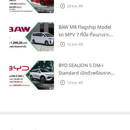
Honda S+ Shift ครั้งแรกใน
23 ก.ค. 69
ไทย! พร้อมเพิ่ม Blind Spot
Information และ Cross
Traffic Monitor เพียงจอง
BAW M8 Flagship Model
ภายใน 31 ก.ค. 2569 รับบัตร
รถ MPV 7 ที่นั่ง ที่จะมาเจาะ
น้ำมันมูลค่า 10,000 บาท
ตลาดครอบครัวและองค์กรยุค
16 ก.ค. 69
ใหม่ เปิดราคาที่ 1.299 ลบ.
(สิทธิพิเศษสำหรับ 500 คัน
แรก)
BYD SEALION 5 DM-i
Standard เปิดตัวพร้อมราคา
คาดการณ์ 699,900 บาท รุ่น
13 ก.ค. 69
ย่อยล่าสุดที่มีระยะขับขี่รวม
1,180 กม. พร้อมฉลองยอดส่ง
มอบ 1.3 แสนคัน