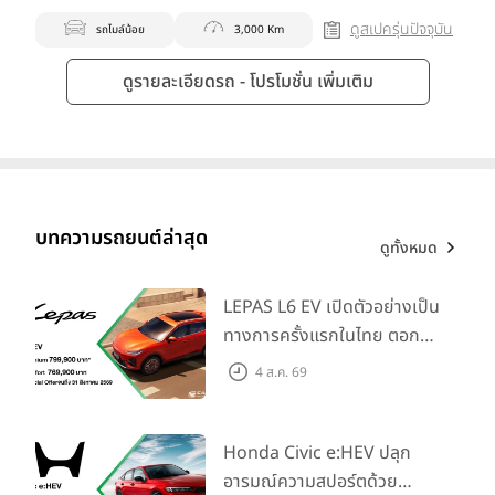
ดูสเปครุ่นปัจจุบัน
รถไมล์น้อย
3,000 Km
ดูรายละเอียดรถ - โปรโมชั่น เพิ่มเติม
บทความรถยนต์ล่าสุด
ดูทั้งหมด
LEPAS L6 EV เปิดตัวอย่างเป็น
ทางการครั้งแรกในไทย ตอกย้ำ
วิสัยทัศน์ “Drive Your
4 ส.ค. 69
Elegance” มาพร้อม 2 รุ่นย่อย
ในราคาเริ่มต้นที่ 769,000 บาท
Honda Civic e:HEV ปลุก
อารมณ์ความสปอร์ตด้วย