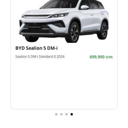
BYD Sealion 5 DM-i
าท
Sealion 5 DM-i Standard ปี 2026
699,900 บาท