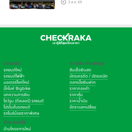
Grand Tour ณ สำนักงาน
3 ส.ค. 69
ใหญ่ เมืองโมเดนา ประเทศ
อิตาลี
ยานยนต์
การเงิน-การลงทุน
รถยนต์ใหม่
สินเชื่อเงินสด
รถยนต์ไฟฟ้า
บัตรเครดิต / บัตรเดบิต
มอเตอร์ไซค์ใหม่
ดอกเบี้ยเงินฝาก
บิ๊กไบค์ Bigbike
ราคาทองคำ
บทความการเงิน
ราคาหุ้น
โชว์รูม (ดีลเลอร์) รถยนต์
ราคาน้ำมัน
โปรโมชั่นรถยนต์
อัตราแลกเปลี่ยน
รถไมล์น้อยราคาพิเศษ
บ้าน-คอนโด
บ้านโครงการใหม่