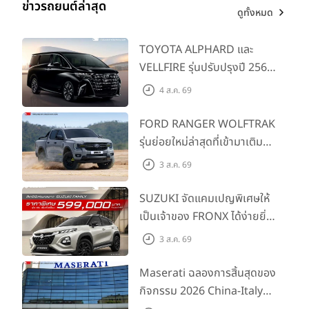
ข่าวรถยนต์ล่าสุด
ดูทั้งหมด
TOYOTA ALPHARD และ
VELLFIRE รุ่นปรับปรุงปี 2569
พร้อมรุ่นย่อยใหม่ HEV
4 ส.ค. 69
SMART ราคาเริ่มต้น 3.59 ลบ.
FORD RANGER WOLFTRAK
รุ่นย่อยใหม่ล่าสุดที่เข้ามาเติม
เต็มไลน์อัป พร้อมตอบโจทย์ทุก
3 ส.ค. 69
การผจญภัยด้วยสมรรถนะ
พร้อมลุย ด้วยราคาพิเศษเริ่ม
SUZUKI จัดแคมเปญพิเศษให้
ต้นที่ 9.49 แสนบาท
เป็นเจ้าของ FRONX ได้ง่ายยิ่ง
ขึ้นสำหรับรุ่น GL ราคาพิเศษ
3 ส.ค. 69
เริ่มต้น 5.99 แสนบาท จำนวน
200 คัน พร้อมข้อเสนอสุดคุ้ม
Maserati ฉลองการสิ้นสุดของ
กิจกรรม 2026 China-Italy