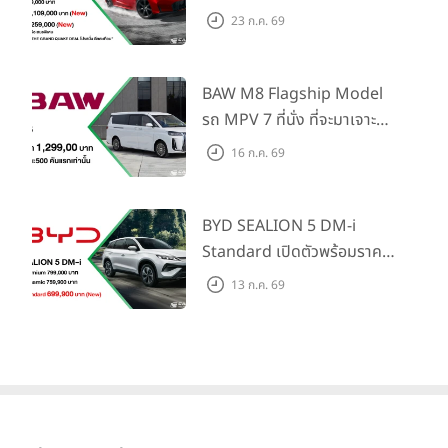
Honda S+ Shift ครั้งแรกใน
23 ก.ค. 69
ไทย! พร้อมเพิ่ม Blind Spot
Information และ Cross
Traffic Monitor เพียงจอง
BAW M8 Flagship Model
ภายใน 31 ก.ค. 2569 รับบัตร
รถ MPV 7 ที่นั่ง ที่จะมาเจาะ
น้ำมันมูลค่า 10,000 บาท
ตลาดครอบครัวและองค์กรยุค
16 ก.ค. 69
ใหม่ เปิดราคาที่ 1.299 ลบ.
(สิทธิพิเศษสำหรับ 500 คัน
แรก)
BYD SEALION 5 DM-i
Standard เปิดตัวพร้อมราคา
คาดการณ์ 699,900 บาท รุ่น
13 ก.ค. 69
ย่อยล่าสุดที่มีระยะขับขี่รวม
1,180 กม. พร้อมฉลองยอดส่ง
มอบ 1.3 แสนคัน