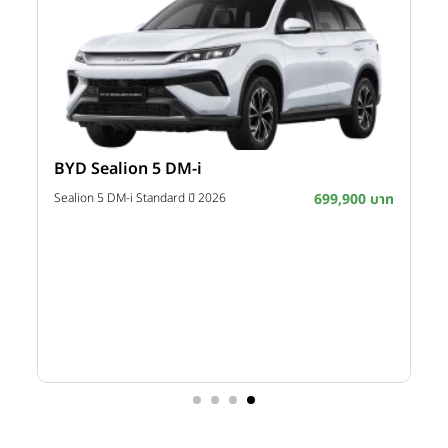
BYD Sealion 5 DM-i
าท
Sealion 5 DM-i Standard ปี 2026
699,900 บาท