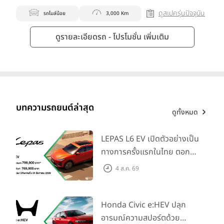
ดูสเปครุ่นปัจจุบัน
รถไมล์น้อย
3,000 Km
ดูรายละเอียดรถ - โปรโมชั่น เพิ่มเติม
บทความรถยนต์ล่าสุด
ดูทั้งหมด
LEPAS L6 EV เปิดตัวอย่างเป็น
ทางการครั้งแรกในไทย ตอกย้ำ
วิสัยทัศน์ “Drive Your
4 ส.ค. 69
Elegance” มาพร้อม 2 รุ่นย่อย
ในราคาเริ่มต้นที่ 769,000 บาท
Honda Civic e:HEV ปลุก
อารมณ์ความสปอร์ตด้วย