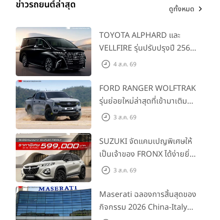
ข่าวรถยนต์ล่าสุด
ดูทั้งหมด
TOYOTA ALPHARD และ
VELLFIRE รุ่นปรับปรุงปี 2569
พร้อมรุ่นย่อยใหม่ HEV
4 ส.ค. 69
SMART ราคาเริ่มต้น 3.59 ลบ.
FORD RANGER WOLFTRAK
รุ่นย่อยใหม่ล่าสุดที่เข้ามาเติม
เต็มไลน์อัป พร้อมตอบโจทย์ทุก
3 ส.ค. 69
การผจญภัยด้วยสมรรถนะ
พร้อมลุย ด้วยราคาพิเศษเริ่ม
SUZUKI จัดแคมเปญพิเศษให้
ต้นที่ 9.49 แสนบาท
เป็นเจ้าของ FRONX ได้ง่ายยิ่ง
ขึ้นสำหรับรุ่น GL ราคาพิเศษ
3 ส.ค. 69
เริ่มต้น 5.99 แสนบาท จำนวน
200 คัน พร้อมข้อเสนอสุดคุ้ม
Maserati ฉลองการสิ้นสุดของ
กิจกรรม 2026 China-Italy