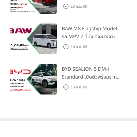
Honda S+ Shift ครั้งแรกใน
23 ก.ค. 69
ไทย! พร้อมเพิ่ม Blind Spot
Information และ Cross
Traffic Monitor เพียงจอง
BAW M8 Flagship Model
ภายใน 31 ก.ค. 2569 รับบัตร
รถ MPV 7 ที่นั่ง ที่จะมาเจาะ
น้ำมันมูลค่า 10,000 บาท
ตลาดครอบครัวและองค์กรยุค
16 ก.ค. 69
ใหม่ เปิดราคาที่ 1.299 ลบ.
(สิทธิพิเศษสำหรับ 500 คัน
แรก)
BYD SEALION 5 DM-i
Standard เปิดตัวพร้อมราคา
คาดการณ์ 699,900 บาท รุ่น
13 ก.ค. 69
ย่อยล่าสุดที่มีระยะขับขี่รวม
1,180 กม. พร้อมฉลองยอดส่ง
มอบ 1.3 แสนคัน