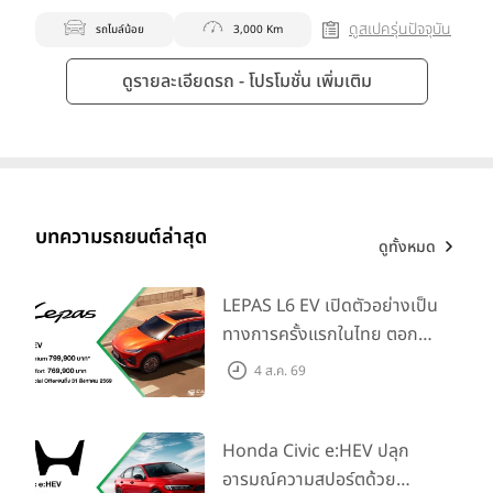
ดูสเปครุ่นปัจจุบัน
รถไมล์น้อย
3,000 Km
ดูรายละเอียดรถ - โปรโมชั่น เพิ่มเติม
บทความรถยนต์ล่าสุด
ดูทั้งหมด
LEPAS L6 EV เปิดตัวอย่างเป็น
ทางการครั้งแรกในไทย ตอกย้ำ
วิสัยทัศน์ “Drive Your
4 ส.ค. 69
Elegance” มาพร้อม 2 รุ่นย่อย
ในราคาเริ่มต้นที่ 769,000 บาท
Honda Civic e:HEV ปลุก
อารมณ์ความสปอร์ตด้วย