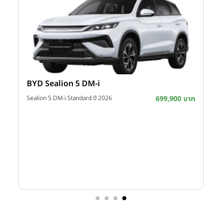
BYD Sealion 5 DM-i
าท
Sealion 5 DM-i Standard ปี 2026
699,900 บาท