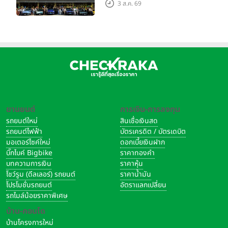
Grand Tour ณ สำนักงาน
3 ส.ค. 69
ใหญ่ เมืองโมเดนา ประเทศ
อิตาลี
ยานยนต์
การเงิน-การลงทุน
รถยนต์ใหม่
สินเชื่อเงินสด
รถยนต์ไฟฟ้า
บัตรเครดิต / บัตรเดบิต
มอเตอร์ไซค์ใหม่
ดอกเบี้ยเงินฝาก
บิ๊กไบค์ Bigbike
ราคาทองคำ
บทความการเงิน
ราคาหุ้น
โชว์รูม (ดีลเลอร์) รถยนต์
ราคาน้ำมัน
โปรโมชั่นรถยนต์
อัตราแลกเปลี่ยน
รถไมล์น้อยราคาพิเศษ
บ้าน-คอนโด
บ้านโครงการใหม่